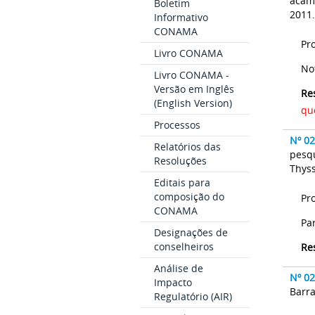
acam
Boletim
2011
Informativo
CONAMA
Pr
Livro CONAMA
No
Livro CONAMA -
Versão em Inglês
Re
(English Version)
qu
Processos
Nº 0
Relatórios das
pesq
Resoluções
Thyss
Editais para
composição do
Pr
CONAMA
Pa
Designações de
conselheiros
Re
Análise de
Nº 0
Impacto
Barra
Regulatório (AIR)