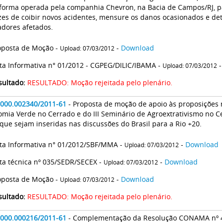
forma operada pela companhia Chevron, na Bacia de Campos/RJ, p
es de coibir novos acidentes, mensure os danos ocasionados e de
adores afetados.
oposta de Moção -
-
Download
Upload: 07/03/2012
ta Informativa n° 01/2012 - CGPEG/DILIC/IBAMA -
Upload: 07/03/2012
sultado:
RESULTADO: Moção rejeitada pelo plenário.
2000.002340/2011-61
- Proposta de moção de apoio às proposições 
mia Verde no Cerrado e do III Seminário de Agroextrativismo no C
que sejam inseridas nas discussões do Brasil para a Rio +20.
ta Informativa n° 01/2012/SBF/MMA -
-
Download
Upload: 07/03/2012
ta técnica nº 035/SEDR/SECEX -
-
Download
Upload: 07/03/2012
oposta de Moção -
-
Download
Upload: 07/03/2012
sultado:
RESULTADO: Moção rejeitada pelo plenário.
2000.000216/2011-61
- Complementação da Resolução CONAMA nº 4