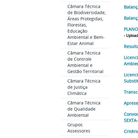
Câmara Técnica
Balanç
de Biodiversidade,
Balanç
Áreas Protegidas,
Florestas,
PLANO 
Educação
- Uploa
Ambiental e Bem-
Estar Animal
Result
Câmara Técnica
Licenc
de Controle
Ambie
Ambiental e
Gestão Territorial
Licenc
Câmara Técnica
Substi
de Justiça
Transc
Climática
Câmara Técnica
Aprese
de Qualidade
Convoc
Ambiental
SEXTA
Grupos
Assessores