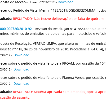
oposta de Moção -
-
Download
Upload: 07/03/2012
recer do Pedido de Vista, Mem n° 183/2011/DGE/SECEX/MMA -
Uploa
sultado:
RESULTADO: Não houve deliberação por falta de quórum.
2000.002726/2010-92
- Revisão da Resolução nº 418/2009 no que tan
imites máximos de emissões de poluentes para motociclos e veícul
oposta de Resolução, VERSÃO LIMPA, que altera os limites de emissã
solução nº 418, de 25 de novembro de 2010. Procedência: 64 CTAJ, 
-
Download
03/2012
recer sobre o pedido de vista feito pela PROAM, por ocasião da 104
-
Download
03/2012
recer sobre o pedido de vista feito pelo Planeta Verde, por ocasião
-
Download
03/2012
sultado:
RESULTADO: Matéria aprovada sem emendas, após a apres
scussão do assunto.