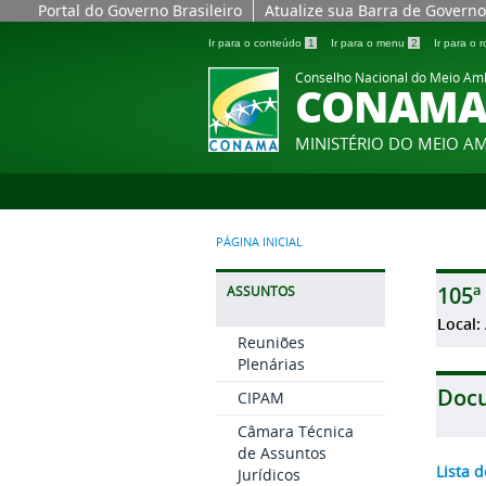
Portal do Governo Brasileiro
Atualize sua Barra de Governo
Ir para o conteúdo
1
Ir para o menu
2
Ir para o
Conselho Nacional do Meio Am
CONAM
MINISTÉRIO DO MEIO A
PÁGINA INICIAL
105ª
ASSUNTOS
Local:
Reuniões
Plenárias
Doc
CIPAM
Câmara Técnica
de Assuntos
Lista 
Jurídicos