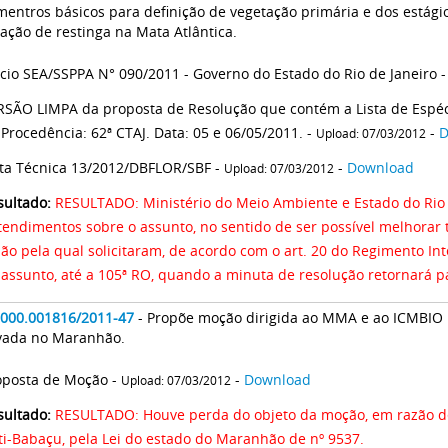
entros básicos para definição de vegetação primária e dos estági
ação de restinga na Mata Atlântica.
ício SEA/SSPPA N° 090/2011 - Governo do Estado do Rio de Janeiro 
RSÃO LIMPA da proposta de Resolução que contém a Lista de Espéc
 Procedência: 62ª CTAJ. Data: 05 e 06/05/2011. -
-
D
Upload: 07/03/2012
ta Técnica 13/2012/DBFLOR/SBF -
-
Download
Upload: 07/03/2012
sultado:
RESULTADO: Ministério do Meio Ambiente e Estado do Rio
tendimentos sobre o assunto, no sentido de ser possível melhorar
zão pela qual solicitaram, de acordo com o art. 20 do Regimento I
 assunto, até a 105ª RO, quando a minuta de resolução retornará p
2000.001816/2011-47
- Propõe moção dirigida ao MMA e ao ICMBIO r
vada no Maranhão.
oposta de Moção -
-
Download
Upload: 07/03/2012
sultado:
RESULTADO: Houve perda do objeto da moção, em razão de 
ti-Babaçu, pela Lei do estado do Maranhão de nº 9537.