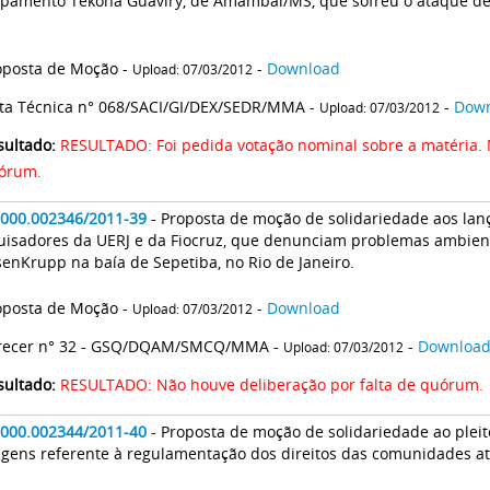
pamento Tekoha Guaviry, de Amambaí/MS, que sofreu o ataque de 
.
oposta de Moção -
-
Download
Upload: 07/03/2012
ta Técnica n° 068/SACI/GI/DEX/SEDR/MMA -
-
Dow
Upload: 07/03/2012
sultado:
RESULTADO: Foi pedida votação nominal sobre a matéria. 
órum.
2000.002346/2011-39
- Proposta de moção de solidariedade aos lanç
uisadores da UERJ e da Fiocruz, que denunciam problemas ambien
enKrupp na baía de Sepetiba, no Rio de Janeiro.
oposta de Moção -
-
Download
Upload: 07/03/2012
recer n° 32 - GSQ/DQAM/SMCQ/MMA -
-
Downloa
Upload: 07/03/2012
sultado:
RESULTADO: Não houve deliberação por falta de quórum.
2000.002344/2011-40
- Proposta de moção de solidariedade ao plei
gens referente à regulamentação dos direitos das comunidades a