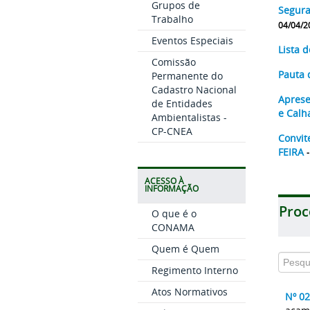
Grupos de
Segura
Trabalho
04/04/2
Eventos Especiais
Lista 
Comissão
Pauta 
Permanente do
Cadastro Nacional
Aprese
de Entidades
e Calh
Ambientalistas -
CP-CNEA
Convit
FEIRA
ACESSO À
INFORMAÇÃO
Proc
O que é o
CONAMA
Quem é Quem
Regimento Interno
Atos Normativos
Nº 0