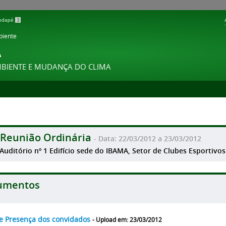
 rodapé
3
biente
A
MBIENTE E MUDANÇA DO CLIMA
 Reunião Ordinária
- Data: 22/03/2012 a 23/03/2012
 Auditório nº 1 Edifício sede do IBAMA, Setor de Clubes Esportivos
umentos
de Presença dos convidados
- Upload em: 23/03/2012