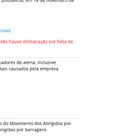
pistoleiros, em 18 de novembro de
nload
Não houve deliberação por falta de
adores de alerta, inclusive
tais causados pela empresa
d
to do Movimento dos Atingidos por
tingidas por barragens.