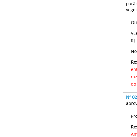
parâm
veget
Of
VE
RJ.
No
Re
en
ra
do
Nº 0
apro
Pr
Re
An