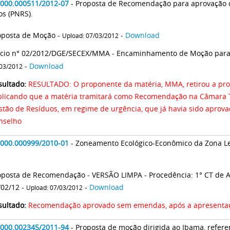
2000.000511/2012-07
- Proposta de Recomendação para aprovação 
os (PNRS).
oposta de Moção -
-
Download
Upload: 07/03/2012
ício n° 02/2012/DGE/SECEX/MMA - Encaminhamento de Moção para
-
Download
03/2012
sultado:
RESULTADO: O proponente da matéria, MMA, retirou a pro
plicando que a matéria tramitará como Recomendação na Câmara 
stão de Resíduos, em regime de urgência, que já havia sido aprova
nselho
2000.000999/2010-01
- Zoneamento Ecológico-Econômico da Zona Leste e Calha Norte do estado do
.
oposta de Recomendação - VERSÃO LIMPA - Procedência: 1° CT de As
/02/12 -
-
Download
Upload: 07/03/2012
sultado:
Recomendação aprovado sem emendas, após a apresentaçã
2000.002345/2011-94
- Proposta de moção dirigida ao Ibama, refer