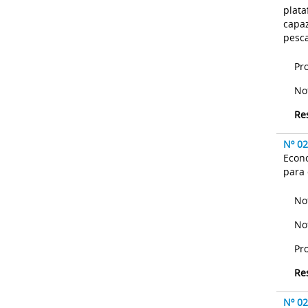
plata
capaz
pesc
Pr
No
Re
Nº 0
Econo
para 
No
No
Pr
Re
Nº 0