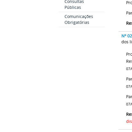
Consultas
Pr
Públicas
Pa
Comunicações
Obrigatórias
Re
Nº 0
dos l
Pr
Re
07/
Pa
07/
Pa
07/
Re
di