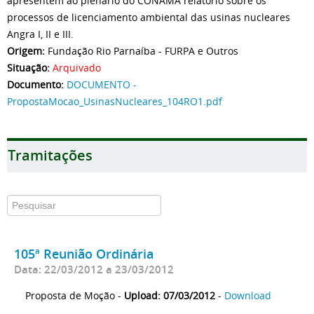
apresentem ao plenário do CONAMA relatório sobre os
processos de licenciamento ambiental das usinas nucleares
Angra I, II e III.
Origem:
Fundação Rio Parnaíba - FURPA e Outros
Situação:
Arquivado
Documento:
DOCUMENTO -
PropostaMocao_UsinasNucleares_104RO1.pdf
Tramitações
105ª Reunião Ordinária
Data: 22/03/2012 a 23/03/2012
Proposta de Moção -
Upload: 07/03/2012
-
Download