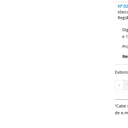
Nº 0
tóxic
Regiã
Di
e 
Pr
Re
Exibin
‹
“Cabe 
de e-m