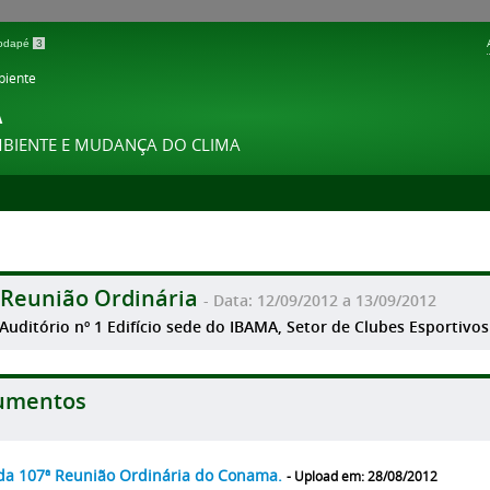
 rodapé
3
biente
A
MBIENTE E MUDANÇA DO CLIMA
 Reunião Ordinária
- Data: 12/09/2012 a 13/09/2012
 Auditório nº 1 Edifício sede do IBAMA, Setor de Clubes Esportivos
umentos
da 107ª Reunião Ordinária do Conama.
- Upload em: 28/08/2012