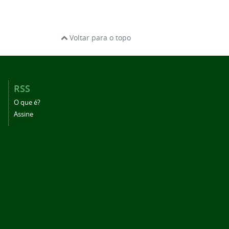
Voltar para o topo
RSS
O que é?
Assine