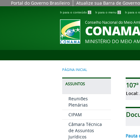
Portal do Governo Brasileiro
Atualize sua Barra de Governo
Ir para o conteúdo
1
Ir para o menu
2
Ir para o
Conselho Nacional do Meio Am
CONAM
MINISTÉRIO DO MEIO A
PÁGINA INICIAL
107ª
ASSUNTOS
Local:
Reuniões
Plenárias
Doc
CIPAM
Câmara Técnica
de Assuntos
Pauta 
Jurídicos