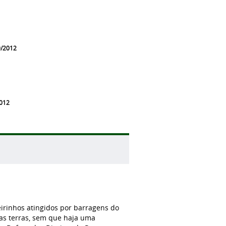
9/2012
2012
eirinhos atingidos por barragens do
as terras, sem que haja uma