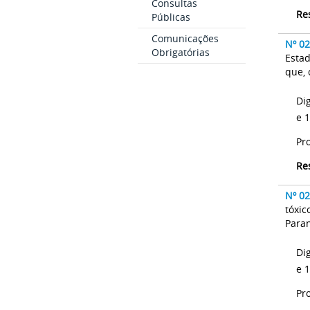
Consultas
Re
Públicas
Comunicações
Nº 0
Obrigatórias
Estad
que, 
Di
e 
Pr
Re
Nº 0
tóxic
Para
Di
e 
Pr