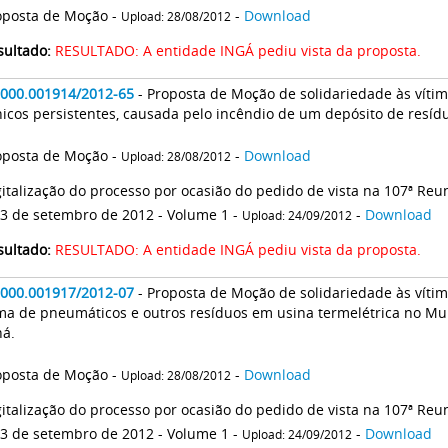
oposta de Moção -
-
Download
Upload: 28/08/2012
sultado:
RESULTADO: A entidade INGÁ pediu vista da proposta.
2000.001914/2012-65
- Proposta de Moção de solidariedade às víti
icos persistentes, causada pelo incêndio de um depósito de resíd
oposta de Moção -
-
Download
Upload: 28/08/2012
gitalização do processo por ocasião do pedido de vista na 107ª Reun
13 de setembro de 2012 - Volume 1 -
-
Download
Upload: 24/09/2012
sultado:
RESULTADO: A entidade INGÁ pediu vista da proposta.
2000.001917/2012-07
- Proposta de Moção de solidariedade às vít
a de pneumáticos e outros resíduos em usina termelétrica no Mun
ná.
oposta de Moção -
-
Download
Upload: 28/08/2012
gitalização do processo por ocasião do pedido de vista na 107ª Reun
13 de setembro de 2012 - Volume 1 -
-
Download
Upload: 24/09/2012