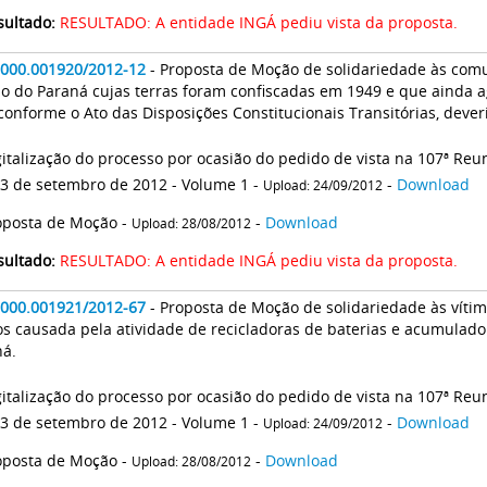
sultado:
RESULTADO: A entidade INGÁ pediu vista da proposta.
2000.001920/2012-12
- Proposta de Moção de solidariedade às com
o do Paraná cujas terras foram confiscadas em 1949 e que ainda
conforme o Ato das Disposições Constitucionais Transitórias, dever
gitalização do processo por ocasião do pedido de vista na 107ª Reun
13 de setembro de 2012 - Volume 1 -
-
Download
Upload: 24/09/2012
oposta de Moção -
-
Download
Upload: 28/08/2012
sultado:
RESULTADO: A entidade INGÁ pediu vista da proposta.
2000.001921/2012-67
- Proposta de Moção de solidariedade às víti
os causada pela atividade de recicladoras de baterias e acumulado
ná.
gitalização do processo por ocasião do pedido de vista na 107ª Reun
13 de setembro de 2012 - Volume 1 -
-
Download
Upload: 24/09/2012
oposta de Moção -
-
Download
Upload: 28/08/2012