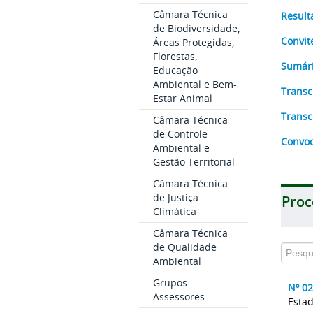
Câmara Técnica
Result
de Biodiversidade,
Convit
Áreas Protegidas,
Florestas,
Sumári
Educação
Ambiental e Bem-
Transc
Estar Animal
Transc
Câmara Técnica
de Controle
Convoc
Ambiental e
Gestão Territorial
Câmara Técnica
de Justiça
Proc
Climática
Câmara Técnica
de Qualidade
Ambiental
Grupos
Nº 0
Assessores
Esta