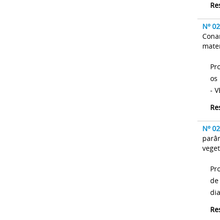
Re
Nº 0
Conam
mater
Pr
os
- 
Re
Nº 0
parâm
veget
Pr
de
dia
Re