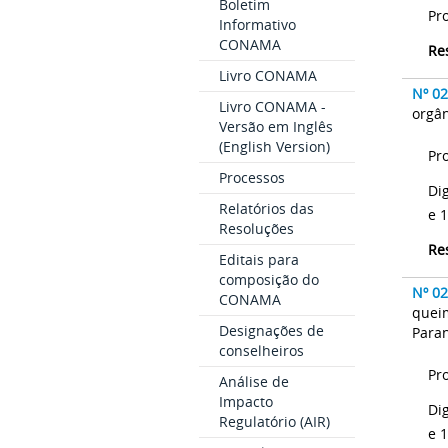
Boletim
Pr
Informativo
CONAMA
Re
Livro CONAMA
Nº 0
Livro CONAMA -
orgân
Versão em Inglês
(English Version)
Pr
Processos
Di
Relatórios das
e 
Resoluções
Re
Editais para
composição do
Nº 0
CONAMA
queim
Designações de
Para
conselheiros
Pr
Análise de
Impacto
Di
Regulatório (AIR)
e 