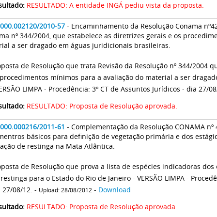
sultado:
RESULTADO: A entidade INGÁ pediu vista da proposta.
2000.002120/2010-57
- Encaminhamento da Resolução Conama nº42
a nº 344/2004, que estabelece as diretrizes gerais e os procedim
ial a ser dragado em águas juridicionais brasileiras.
oposta de Resolução que trata Revisão da Resolução nº 344/2004 que
 procedimentos mínimos para a avaliação do material a ser dragado
VERSÃO LIMPA - Procedência: 3º CT de Assuntos Jurídicos - dia 27/08
sultado:
RESULTADO: Proposta de Resolução aprovada.
2000.000216/2011-61
- Complementação da Resolução CONAMA nº 4
entros básicos para definição de vegetação primária e dos estági
ação de restinga na Mata Atlântica.
oposta de Resolução que prova a lista de espécies indicadoras dos 
 restinga para o Estado do Rio de Janeiro - VERSÃO LIMPA - Procedên
 27/08/12. -
-
Download
Upload: 28/08/2012
sultado:
RESULTADO: Proposta de Resolução aprovada.