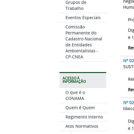
negoc
Grupos de
Hum
Trabalho
Eventos Especiais
Pr
Comissão
Di
Permanente do
e 
Cadastro Nacional
de Entidades
Re
Ambientalistas -
CP-CNEA
Nº 0
SUST
ACESSO À
Re
INFORMAÇÃO
Re
O que é o
CONAMA
Nº 0
Quem é Quem
tóxic
Regimento Interno
Di
Atos Normativos
e 