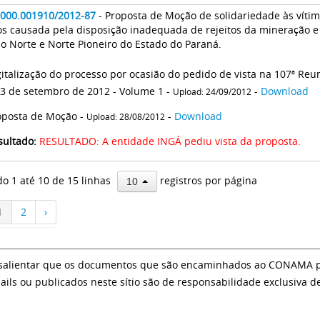
2000.001910/2012-87
- Proposta de Moção de solidariedade às víti
os causada pela disposição inadequada de rejeitos da mineração 
o Norte e Norte Pioneiro do Estado do Paraná.
gitalização do processo por ocasião do pedido de vista na 107ª Reun
13 de setembro de 2012 - Volume 1 -
-
Download
Upload: 24/09/2012
oposta de Moção -
-
Download
Upload: 28/08/2012
sultado:
RESULTADO: A entidade INGÁ pediu vista da proposta.
do 1 até 10 de 15 linhas
registros por página
10
1
2
›
salientar que os documentos que são encaminhados ao CONAMA par
ails ou publicados neste sítio são de responsabilidade exclusiva d