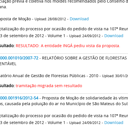
iação prévia e coletiva nos moldes recomendados pelo Conselho d
ana.
oposta de Moção -
-
Download
Upload: 28/08/2012
gitalização do processo por ocasião do pedido de vista na 107ª Reun
13 de setembro de 2012 - Volume 1 -
-
Download
Upload: 24/09/2012
sultado:
RESULTADO: A entidade INGÁ pediu vista da proposta.
2000.001010/2007-72
- RELATÓRIO SOBRE A GESTÃO DE FLORESTAS
ENTÁVEL
latório Anual de Gestão de Florestas Públicas - 2010 -
Upload: 30/01/
sultado:
tramitação migrada sem resultado
2000.001916/2012-54
- Proposta de Moção de solidariedade às víti
os, causada pela poluição do ar no Município de São Mateus do Sul
gitalização do processo por ocasião do pedido de vista na 107ª Reun
13 de setembro de 2012 - Volume 1 -
-
Download
Upload: 24/09/2012