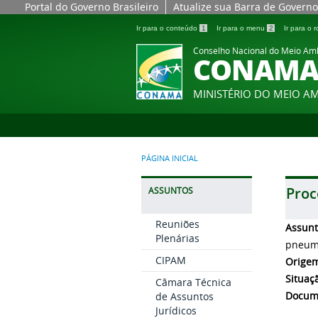
Portal do Governo Brasileiro
Atualize sua Barra de Governo
Ir para o conteúdo
1
Ir para o menu
2
Ir para o
Conselho Nacional do Meio Am
CONAM
MINISTÉRIO DO MEIO A
PÁGINA INICIAL
Proc
ASSUNTOS
Reuniões
Assun
Plenárias
pneumá
CIPAM
Orige
Situaç
Câmara Técnica
Docum
de Assuntos
Jurídicos