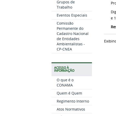
Grupos de
Pr
Trabalho
Di
Eventos Especiais
e 
Comissão
Re
Permanente do
Cadastro Nacional
de Entidades
Exibin
Ambientalistas -
CP-CNEA
ACESSO À
INFORMAÇÃO
O que é o
CONAMA
Quem é Quem
Regimento Interno
Atos Normativos