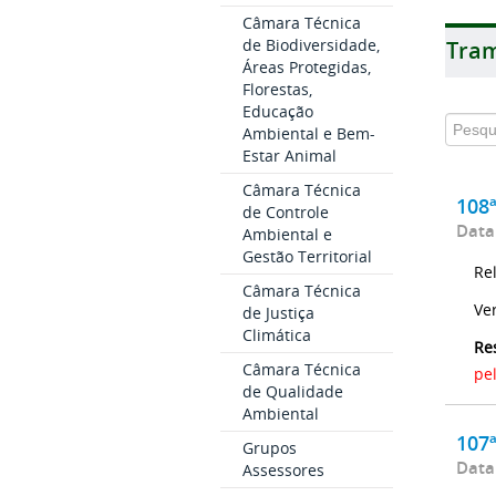
Câmara Técnica
de Biodiversidade,
Tram
Áreas Protegidas,
Florestas,
Educação
Ambiental e Bem-
Estar Animal
Câmara Técnica
108
de Controle
Data
Ambiental e
Gestão Territorial
Re
Câmara Técnica
Ve
de Justiça
Climática
Re
Câmara Técnica
pe
de Qualidade
Ambiental
107
Grupos
Data
Assessores