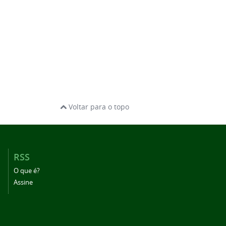
Voltar para o topo
RSS
O que é?
Assine