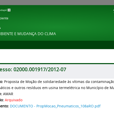
 rodapé
3
biente
A
MBIENTE E MUDANÇA DO CLIMA
esso:
02000.001917/2012-07
to:
Proposta de Moção de solidariedade às vítimas da contaminaçã
ticos e outros resíduos em usina termelétrica no Município de Ma
m:
AMAR
ão:
Arquivado
ento:
DOCUMENTO - PropMocao_Pneumaticos_108aRO.pdf