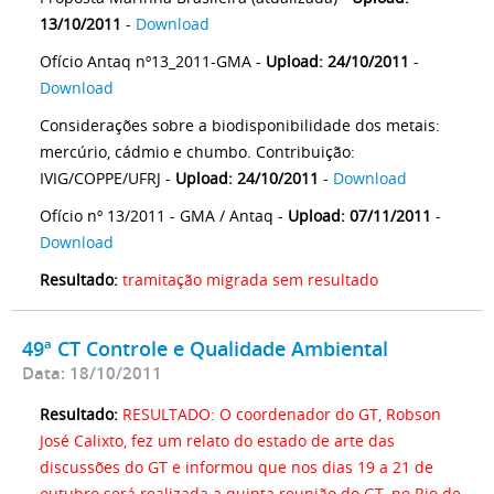
13/10/2011
-
Download
Ofício Antaq nº13_2011-GMA -
Upload: 24/10/2011
-
Download
Considerações sobre a biodisponibilidade dos metais:
mercúrio, cádmio e chumbo. Contribuição:
IVIG/COPPE/UFRJ -
Upload: 24/10/2011
-
Download
Ofício nº 13/2011 - GMA / Antaq -
Upload: 07/11/2011
-
Download
Resultado:
tramitação migrada sem resultado
49ª CT Controle e Qualidade Ambiental
Data: 18/10/2011
Resultado:
RESULTADO: O coordenador do GT, Robson
José Calixto, fez um relato do estado de arte das
discussões do GT e informou que nos dias 19 a 21 de
outubro será realizada a quinta reunião do GT, no Rio de