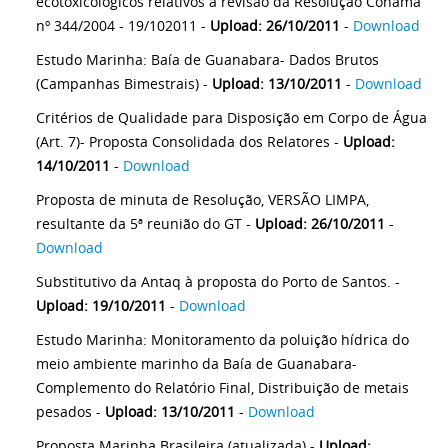
ecotoxicológicos relativos a revisão da Resolução Conama
nº 344/2004 - 19/102011 -
Upload: 26/10/2011
-
Download
Estudo Marinha: Baía de Guanabara- Dados Brutos
(Campanhas Bimestrais) -
Upload: 13/10/2011
-
Download
Critérios de Qualidade para Disposição em Corpo de Água
(Art. 7)- Proposta Consolidada dos Relatores -
Upload:
14/10/2011
-
Download
Proposta de minuta de Resolução, VERSÃO LIMPA,
resultante da 5ª reunião do GT -
Upload: 26/10/2011
-
Download
Substitutivo da Antaq à proposta do Porto de Santos. -
Upload: 19/10/2011
-
Download
Estudo Marinha: Monitoramento da poluição hídrica do
meio ambiente marinho da Baía de Guanabara-
Complemento do Relatório Final, Distribuição de metais
pesados -
Upload: 13/10/2011
-
Download
Proposta Marinha Brasileira (atualizada) -
Upload: