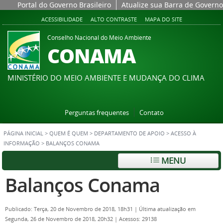
Portal do Governo Brasileiro
Atualize sua Barra de Governo
ACESSIBILIDADE
ALTO CONTRASTE
MAPA DO SITE
Conselho Nacional do Meio Ambiente
CONAMA
MINISTÉRIO DO MEIO AMBIENTE E MUDANÇA DO CLIMA
Perguntas frequentes
Contato
PÁGINA INICIAL
>
QUEM É QUEM
>
DEPARTAMENTO DE APOIO
>
ACESSO À
INFORMAÇÃO
>
BALANÇOS CONAMA
MENU
Balanços Conama
Publicado: Terça, 20 de Novembro de 2018, 18h31
|
Última atualização em
Segunda, 26 de Novembro de 2018, 20h32
|
Acessos: 29138