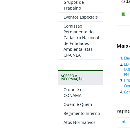
cada
Grupos de
Trabalho
1
Eventos Especiais
Comissão
Permanente do
Cadastro Nacional
de Entidades
Mais a
Ambientalistas -
CP-CNEA
Ele
EDI
CO
ENT
ACESSO À
INFORMAÇÃO
URG
Obr
O que é o
Con
CONAMA
Quem é Quem
Pagina
Regimento Interno
Inici
Atos Normativos