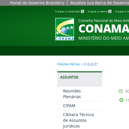
Portal do Governo Brasileiro
Atualize sua Barra de Governo
Ir para o conteúdo
1
Ir para o menu
2
Ir para o
Conselho Nacional do Meio Am
CONAM
MINISTÉRIO DO MEIO A
PÁGINA INICIAL
>
O QUE É?
ASSUNTOS
Reuniões
30
Plenárias
1
CIPAM
Câmara Técnica
de Assuntos
Jurídicos