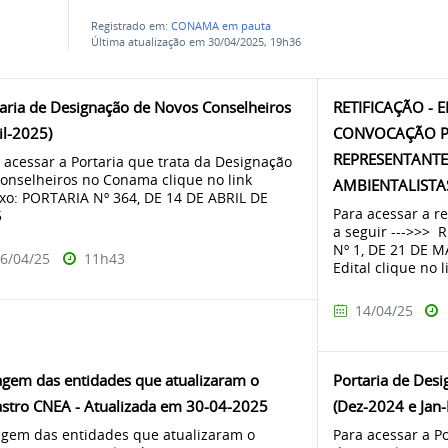
Registrado em:
CONAMA em pauta
Última atualização em 30/04/2025, 19h36
aria de Designação de Novos Conselheiros
RETIFICAÇÃO - 
il-2025)
CONVOCAÇÃO P
REPRESENTANTE
 acessar a Portaria que trata da Designação
onselheiros no Conama clique no link
AMBIENTALISTA
xo: PORTARIA Nº 364, DE 14 DE ABRIL DE
Para acessar a re
5
a seguir --->>>
Nº 1, DE 21 DE M
6/04/25
11h43
Edital clique no li
14/04/25
agem das entidades que atualizaram o
Portaria de Des
stro CNEA - Atualizada em 30-04-2025
(Dez-2024 e Jan
agem das entidades que atualizaram o
Para acessar a P