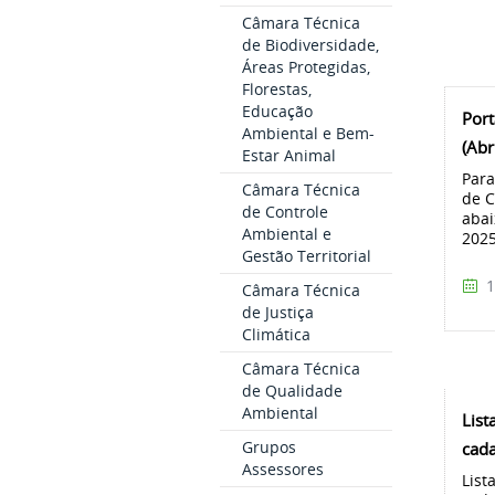
Câmara Técnica
de Biodiversidade,
Áreas Protegidas,
Florestas,
Educação
Port
Ambiental e Bem-
(Abr
Estar Animal
Para
Câmara Técnica
de C
de Controle
abai
Ambiental e
202
Gestão Territorial
1
Câmara Técnica
de Justiça
Climática
Câmara Técnica
de Qualidade
Ambiental
List
Grupos
cada
Assessores
List