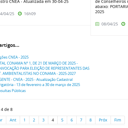
stro CNEA - Atualizada em 30-04-25
de Conselheiros 
abaixo: PORTARI
2025
4/04/25
16h09
08/04/25
rtigos...
ições CNEA - 2025
TAL CONAMA Nº 1, DE 21 DE MARÇO DE 2025 -
NVOCAÇÃO PARA ELEIÇÃO DE REPRESENTANTES DAS
. AMBIENTALISTAS NO CONAMA - 2025-2027
ENTE - CNEA - 2025 - Atualização Cadastral
igatória - 13 de fevereiro a 30 de março de 2025
sultas Públicas
 4 de 8
ar
Ant
1
2
3
4
5
6
7
8
Próx
Fim