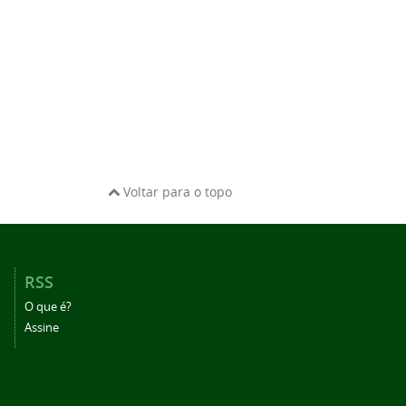
Voltar para o topo
RSS
O que é?
Assine