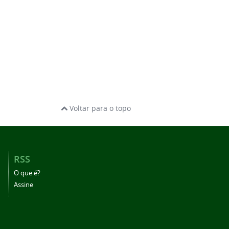
Voltar para o topo
RSS
O que é?
Assine