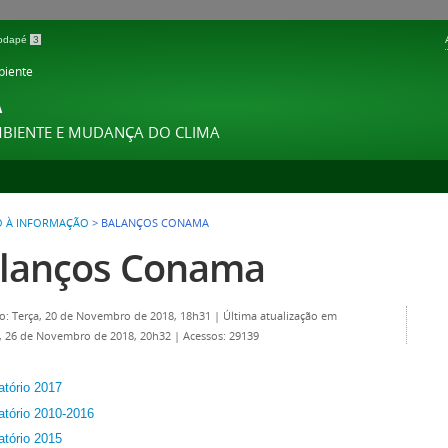
 rodapé
3
biente
A
MBIENTE E MUDANÇA DO CLIMA
O À INFORMAÇÃO
>
BALANÇOS CONAMA
lanços Conama
o: Terça, 20 de Novembro de 2018, 18h31
|
Última atualização em
, 26 de Novembro de 2018, 20h32
|
Acessos: 29139
atório 2017
atório 2010-2016
atório 2015