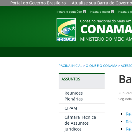
Portal do Governo Brasileiro
Atualize sua Barra de Governo
Ir para o conteúdo
1
Ir para o menu
2
Ir para o
Conselho Nacional do Meio Am
CONAM
MINISTÉRIO DO MEIO A
PÁGINA INICIAL
>
O QUE É O CONAMA
>
ACESS
Ba
ASSUNTOS
Reuniões
Publicad
Plenárias
Segunda
CIPAM
Rel
Câmara Técnica
Rel
de Assuntos
Jurídicos
Rel