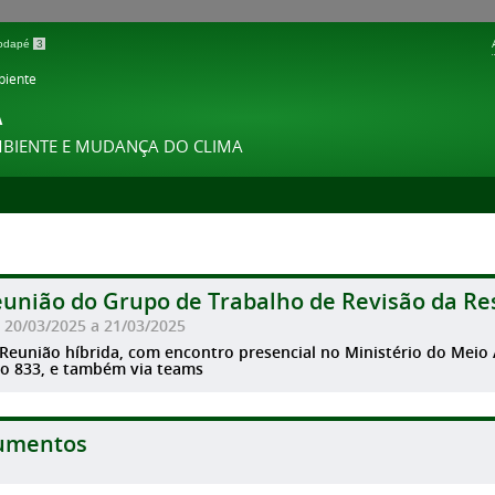
 rodapé
3
biente
A
MBIENTE E MUDANÇA DO CLIMA
eunião do Grupo de Trabalho de Revisão da R
: 20/03/2025 a 21/03/2025
 Reunião híbrida, com encontro presencial no Ministério do Meio
o 833, e também via teams
umentos