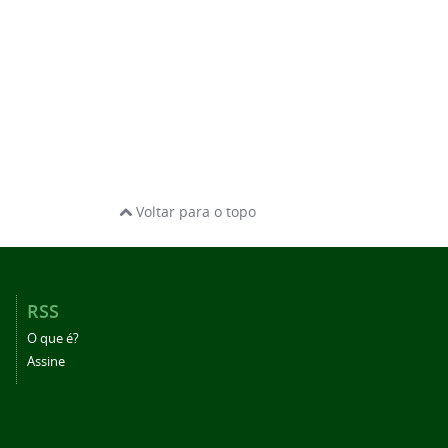
Voltar para o topo
RSS
O que é?
Assine