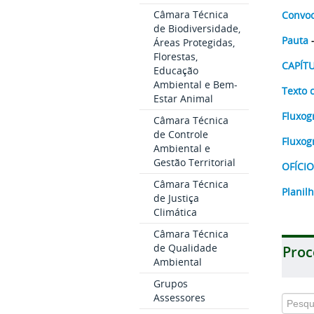
Câmara Técnica
Convo
de Biodiversidade,
Pauta
Áreas Protegidas,
Florestas,
CAPÍTU
Educação
Ambiental e Bem-
Texto 
Estar Animal
Fluxo
Câmara Técnica
de Controle
Fluxo
Ambiental e
Gestão Territorial
OFÍCI
Câmara Técnica
Planil
de Justiça
Climática
Câmara Técnica
de Qualidade
Proc
Ambiental
Grupos
Assessores