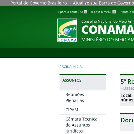
Portal do Governo Brasileiro
Atualize sua Barra de Governo
Ir para o conteúdo
1
Ir para o menu
2
Ir para o
Conselho Nacional do Meio Am
CONAM
MINISTÉRIO DO MEIO A
PÁGINA INICIAL
5ª R
ASSUNTOS
- Data
Reuniões
Local:
númer
Plenárias
CIPAM
Câmara Técnica
Doc
de Assuntos
Jurídicos