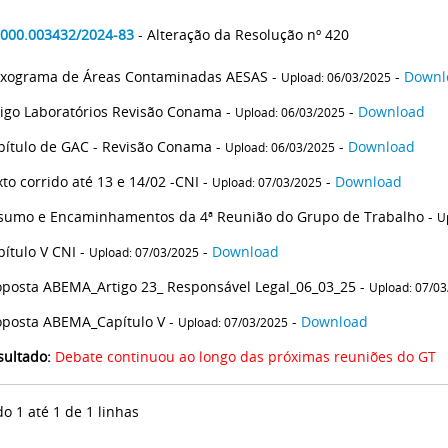
2000.003432/2024-83
- Alteração da Resolução nº 420
uxograma de Áreas Contaminadas AESAS -
-
Downl
Upload: 06/03/2025
tigo Laboratórios Revisão Conama -
-
Download
Upload: 06/03/2025
pítulo de GAC - Revisão Conama -
-
Download
Upload: 06/03/2025
to corrido até 13 e 14/02 -CNI -
-
Download
Upload: 07/03/2025
sumo e Encaminhamentos da 4ª Reunião do Grupo de Trabalho -
U
pítulo V CNI -
-
Download
Upload: 07/03/2025
oposta ABEMA_Artigo 23_ Responsável Legal_06_03_25 -
Upload: 07/0
oposta ABEMA_Capítulo V -
-
Download
Upload: 07/03/2025
sultado:
Debate continuou ao longo das próximas reuniões do GT
do 1 até 1 de 1 linhas