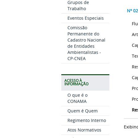
Grupos de
Trabalho
Nº 0
Eventos Especiais
Fl
Comissão
Permanente do
Ar
Cadastro Nacional
Ca
de Entidades
Ambientalistas -
Tex
CP-CNEA
Re
Ca
ACESSO À
INFORMAÇÃO
Pr
O que é o
Pr
CONAMA
Re
Quem é Quem
Regimento Interno
Exibin
Atos Normativos