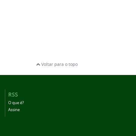
Voltar para o topo
RSS
O que é?
Assine