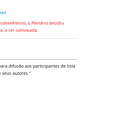
oad
onselheiros, o Plenário decidiu
a, a ser convocada.
a difusão aos participantes de lista
e seus autores.”