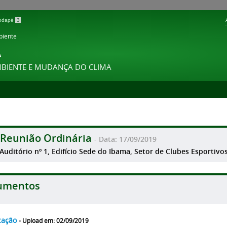
 rodapé
3
biente
A
MBIENTE E MUDANÇA DO CLIMA
 Reunião Ordinária
- Data: 17/09/2019
 Auditório nº 1, Edifício Sede do Ibama, Setor de Clubes Esportivos
umentos
cação
- Upload em: 02/09/2019