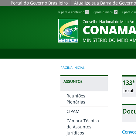
Portal do Governo Brasileiro
Atualize sua Barra de Governo
Ir para o conteúdo
1
Ir para o menu
2
Ir para o
Conselho Nacional do Meio Am
CONAM
MINISTÉRIO DO MEIO A
PÁGINA INICIAL
133ª
ASSUNTOS
Local:
Reuniões
Plenárias
Doc
CIPAM
Câmara Técnica
de Assuntos
Convo
Jurídicos