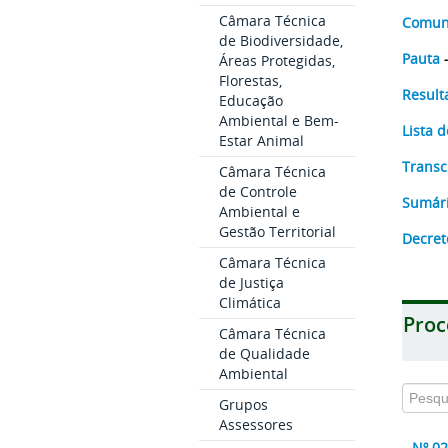
Câmara Técnica
Comun
de Biodiversidade,
Pauta
Áreas Protegidas,
Florestas,
Resul
Educação
Ambiental e Bem-
Lista 
Estar Animal
Transc
Câmara Técnica
de Controle
Sumári
Ambiental e
Gestão Territorial
Decret
Câmara Técnica
de Justiça
Climática
Proc
Câmara Técnica
de Qualidade
Ambiental
Grupos
Assessores
Nº 0