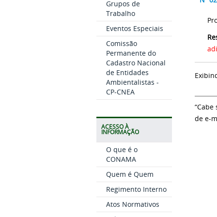
Grupos de
Trabalho
Pr
Eventos Especiais
Re
Comissão
ad
Permanente do
Cadastro Nacional
de Entidades
Exibin
Ambientalistas -
CP-CNEA
“Cabe 
de e-m
ACESSO À
INFORMAÇÃO
O que é o
CONAMA
Quem é Quem
Regimento Interno
Atos Normativos