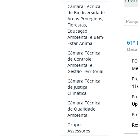
Câmara Técnica
de Biodiversidade,
Áreas Protegidas,
Florestas,
Educação
Ambiental e Bem-
61ª 
Estar Animal
Data
Câmara Técnica
de Controle
PO
Ambiental e
Me
Gestão Territorial
Pr
Câmara Técnica
11
de Justiça
Climática
Pr
Câmara Técnica
Up
de Qualidade
Pr
Ambiental
Grupos
Re
Assessores