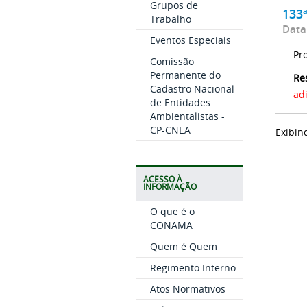
Grupos de
133
Trabalho
Data
Eventos Especiais
Pr
Comissão
Permanente do
Re
Cadastro Nacional
ad
de Entidades
Ambientalistas -
CP-CNEA
Exibin
ACESSO À
INFORMAÇÃO
O que é o
CONAMA
Quem é Quem
Regimento Interno
Atos Normativos