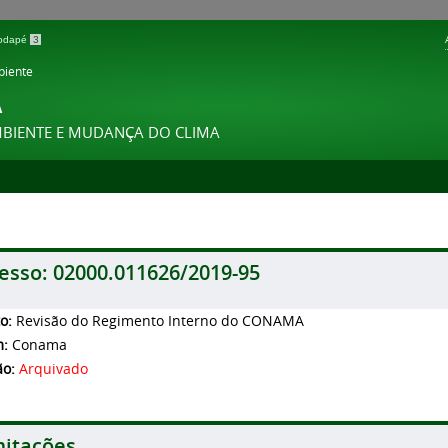
 rodapé
3
biente
A
MBIENTE E MUDANÇA DO CLIMA
esso:
02000.011626/2019-95
to:
Revisão do Regimento Interno do CONAMA
m:
Conama
ão:
Arquivado
itações