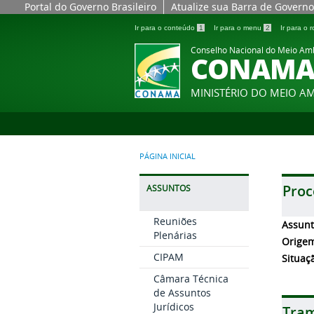
Portal do Governo Brasileiro
Atualize sua Barra de Governo
Ir para o conteúdo
1
Ir para o menu
2
Ir para o
Conselho Nacional do Meio Am
CONAM
MINISTÉRIO DO MEIO A
PÁGINA INICIAL
Proc
ASSUNTOS
Reuniões
Assun
Plenárias
Orige
CIPAM
Situaç
Câmara Técnica
de Assuntos
Jurídicos
Tram