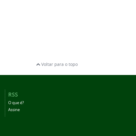
Voltar para o topo
RSS
O que é?
Assine