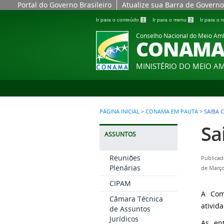
Portal do Governo Brasileiro
Atualize sua Barra de Governo
Ir para o conteúdo
1
Ir para o menu
2
Ir para o
Conselho Nacional do Meio Am
CONAM
MINISTÉRIO DO MEIO A
PÁGINA INICIAL
>
CONAMA EM PAUTA
>
SAIBA 
Sa
ASSUNTOS
Reuniões
Publicad
Plenárias
de Março
CIPAM
A Com
Câmara Técnica
ativid
de Assuntos
Jurídicos
As en