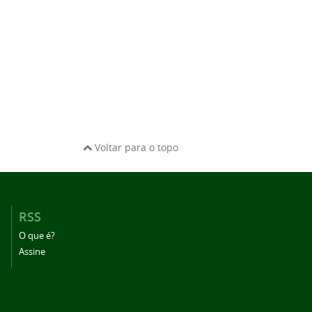
Voltar para o topo
RSS
O que é?
Assine