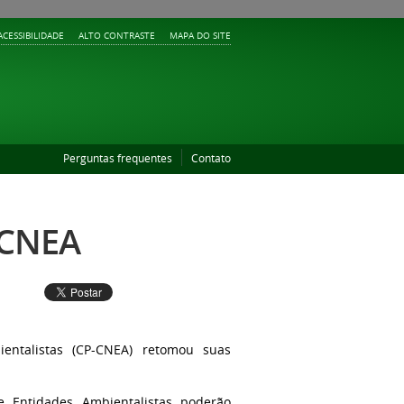
ACESSIBILIDADE
ALTO CONTRASTE
MAPA DO SITE
Perguntas frequentes
Contato
 CNEA
entalistas (CP-CNEA) retomou suas
e Entidades Ambientalistas poderão