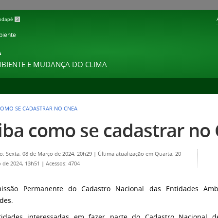
 rodapé
3
biente
A
MBIENTE E MUDANÇA DO CLIMA
COMO SE CADASTRAR NO CNEA
iba como se cadastrar no
o: Sexta, 08 de Março de 2024, 20h29
|
Última atualização em Quarta, 20
 de 2024, 13h51
|
Acessos: 4704
issão Permanente do Cadastro Nacional das Entidades Ambi
ades.
tidades interessadas em fazer parte do Cadastro Nacional d