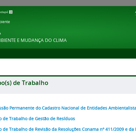
 rodapé
3
biente
A
MBIENTE E MUDANÇA DO CLIMA
o(s) de Trabalho
são Permanente do Cadastro Nacional de Entidades Ambientalist
 de Trabalho de Gestão de Resíduos
 de Trabalho de Revisão da Resoluções Conama nº 411/2009 e da