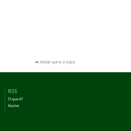
Voltar para o topo
RSS
O que é?
Assine