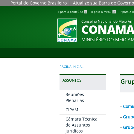
Portal do Governo Brasileiro
Atualize sua Barra de Governo
Ir para o conteúdo
1
Ir para o menu
2
Ir para o
Conselho Nacional do Meio Am
CONAM
MINISTÉRIO DO MEIO A
PÁGINA INICIAL
Grup
ASSUNTOS
Reuniões
Plenárias
-
Comis
CIPAM
-
Grupo
Câmara Técnica
de Assuntos
-
Grupo
Jurídicos