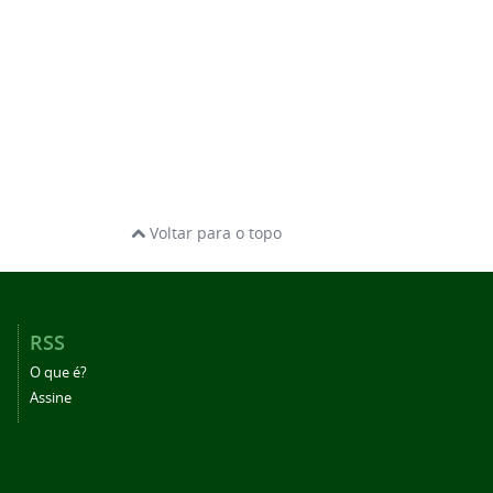
Voltar para o topo
RSS
O que é?
Assine