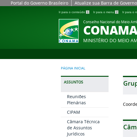
Portal do Governo Brasileiro
Atualize sua Barra de Governo
Ir para o conteúdo
1
Ir para o menu
2
Ir para o
Conselho Nacional do Meio Am
CONAM
MINISTÉRIO DO MEIO A
PÁGINA INICIAL
Grup
ASSUNTOS
Reuniões
Plenárias
Coord
CIPAM
Câmara Técnica
Câma
de Assuntos
Jurídicos