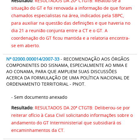
Resultado:
RESULTADOS DA 20ª CTGTB: Relatou-se a
situação do GT e foi renovada a informação de que foram
chamados especialistas na área, indicados pela SBPC,
para auxiliar na questão das definições e que haveria no
dia 21 a reunião conjunta entre a CT e o GT. A
coordenação do GT ficou mantida e a relatoria encontra-
se em aberto.
Nº 02000.000014/2007-33
- RECOMENDAÇÃO AOS ÓRGÃOS
COMPONENTES DO SISNAMA, ESPECIALMENTE AO MMA E
AO CONAMA, PARA QUE AMPLIEM SUAS DISCUSSÕES
ACERCA DA FORMULAÇÃO DE UMA POLÍTICA NACIONAL DE
ORDENAMENTO TERRITORIAL - PNOT.
- Sem documento anexado
Resultado:
RESULTADOS DA 20ª CTGTB: Deliberou-se por
reiterar ofício à Casa Civil solicitando informações sobre o
andamento do GT Interministerial que subsidiará os
encaminhamentos da CT.