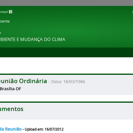
 rodapé
3
biente
A
MBIENTE E MUDANÇA DO CLIMA
eunião Ordinária
- Data: 18/03/1986
 Brasília-DF
umentos
da Reunião
- Upload em: 16/07/2012