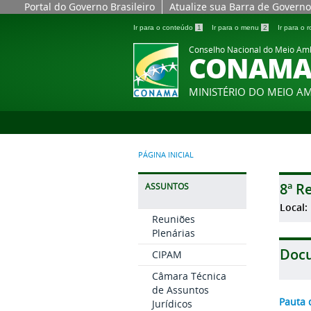
Portal do Governo Brasileiro
Atualize sua Barra de Governo
Ir para o conteúdo
1
Ir para o menu
2
Ir para o
Conselho Nacional do Meio Am
CONAM
MINISTÉRIO DO MEIO A
PÁGINA INICIAL
8ª R
ASSUNTOS
Local:
Reuniões
Plenárias
Doc
CIPAM
Câmara Técnica
de Assuntos
Pauta 
Jurídicos