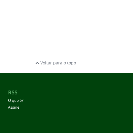
Voltar para o topo
RSS
O que é?
Assine