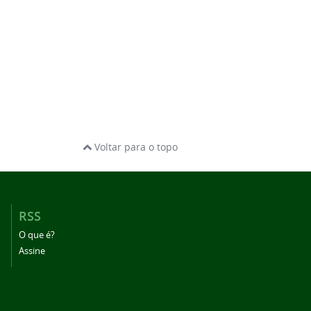
Voltar para o topo
RSS
O que é?
Assine