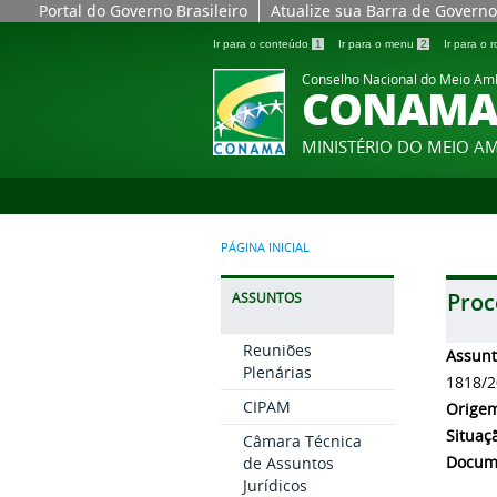
Portal do Governo Brasileiro
Atualize sua Barra de Governo
Ir para o conteúdo
1
Ir para o menu
2
Ir para o
Conselho Nacional do Meio Am
CONAM
MINISTÉRIO DO MEIO A
PÁGINA INICIAL
Proc
ASSUNTOS
Reuniões
Assun
Plenárias
1818/2
CIPAM
Orige
Situaç
Câmara Técnica
Docum
de Assuntos
Jurídicos