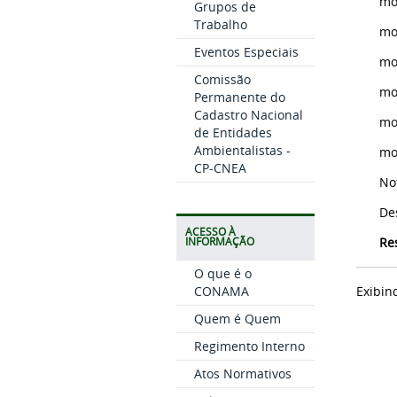
mo
Grupos de
Trabalho
mo
Eventos Especiais
mo
Comissão
mo
Permanente do
Cadastro Nacional
mo
de Entidades
Ambientalistas -
mo
CP-CNEA
No
De
ACESSO À
Re
INFORMAÇÃO
O que é o
CONAMA
Exibin
Quem é Quem
Regimento Interno
Atos Normativos