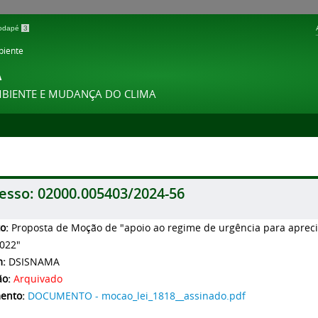
 rodapé
3
biente
A
MBIENTE E MUDANÇA DO CLIMA
esso:
02000.005403/2024-56
to:
Proposta de Moção de "apoio ao regime de urgência para apreci
022"
m:
DSISNAMA
ão:
Arquivado
ento:
DOCUMENTO - mocao_lei_1818__assinado.pdf