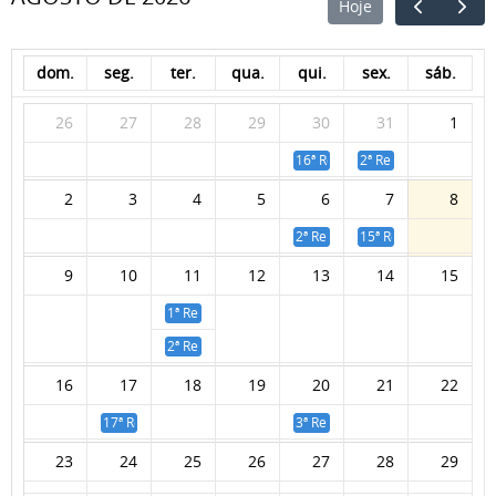
Hoje
dom.
seg.
ter.
qua.
qui.
sex.
sáb.
26
27
28
29
30
31
1
16ª Reunião da Câmara Técnica 
2ª Reunião Extraordi
2
3
4
5
6
7
8
2ª Reunião do GT Resíduos - Gr
15ª Reunião Ordinária
9
10
11
12
13
14
15
1ª Reunião do GT de Gestão de Resíduos
2ª Reunião do GT AR- Mar II
16
17
18
19
20
21
22
17ª Reunião da Câmara Técnica de Assuntos Jurídicos
3ª Reunião do GT Resíduos - Gr
23
24
25
26
27
28
29