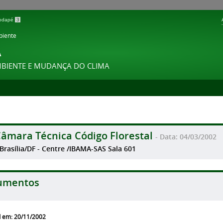
 rodapé
3
biente
A
MBIENTE E MUDANÇA DO CLIMA
Câmara Técnica Código Florestal
- Data: 04/03/2002
 Brasília/DF - Centre /IBAMA-SAS Sala 601
umentos
d em: 20/11/2002