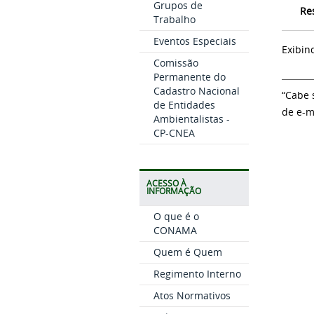
Grupos de
Re
Trabalho
Eventos Especiais
Exibin
Comissão
Permanente do
Cadastro Nacional
“Cabe 
de Entidades
de e-m
Ambientalistas -
CP-CNEA
ACESSO À
INFORMAÇÃO
O que é o
CONAMA
Quem é Quem
Regimento Interno
Atos Normativos