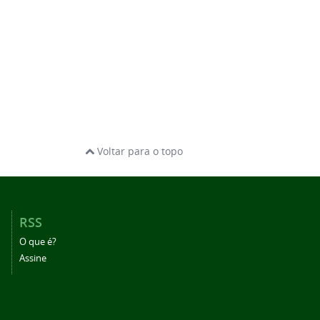
Voltar para o topo
RSS
O que é?
Assine