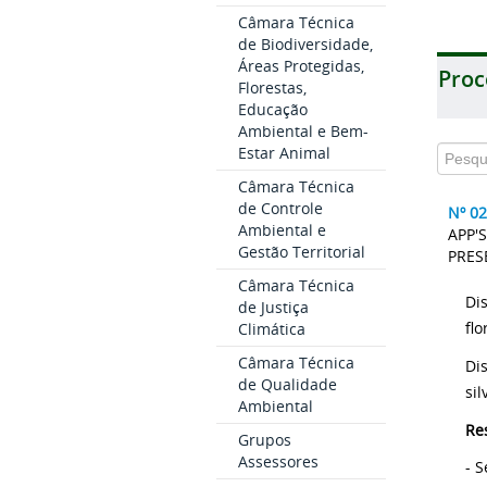
Câmara Técnica
de Biodiversidade,
Áreas Protegidas,
Proc
Florestas,
Educação
Ambiental e Bem-
Estar Animal
Câmara Técnica
de Controle
Nº 0
Ambiental e
APP'
Gestão Territorial
PRES
Câmara Técnica
Di
de Justiça
fl
Climática
Câmara Técnica
Di
de Qualidade
sil
Ambiental
Re
Grupos
Assessores
-