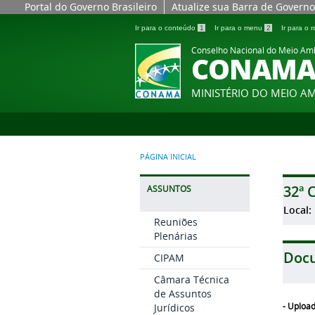
Portal do Governo Brasileiro
Atualize sua Barra de Governo
Ir para o conteúdo
1
Ir para o menu
2
Ir para o
Conselho Nacional do Meio Am
CONAM
MINISTÉRIO DO MEIO A
PÁGINA INICIAL
32ª 
ASSUNTOS
Local:
Reuniões
Plenárias
Doc
CIPAM
Câmara Técnica
de Assuntos
Jurídicos
- Uploa