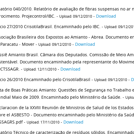
latório 040/2010. Relatório de avaliação de fibras suspensas no ar 
fibrocimento. Projecontrol/IBC. -
-
Download
Upload: 09/12/2010
ício 27/2010 CrisotilaBrasil. Encaminhado pelo IBC. -
Upload: 09/12/20
sociação Brasileira dos Expostos ao Amianto - Abrea. Documento
 Paracatu - Mover -
-
Download
Upload: 09/12/2010
ssiê Amianto Brasil. Câmara dos Deputados. Comissão de Meio Am
stentável. Documento encaminhado pela representante do Movime
ªCTSSAGR. -
-
Download
Upload: 12/11/2010
ício 26/2010 Encaminhado pelo CrisotilaBrasil -
-
D
Upload: 09/12/2010
ta de Boas Práticas Amianto: Questões de Segurança no Trabalho
ndial Maio de 2009. Encaminhado pelo Ministério da Saúde. -
Uplo
claracion de la XXVIII Reunión de Ministros de Salud de los Estado
bre el ASBESTO - Documento encaminhado pelo Ministério da Saúd
SSAGRS.pdf -
-
Download
Upload: 17/11/2010
atório Técnico de caracterização de resíduos sólidos. Encaminhado p