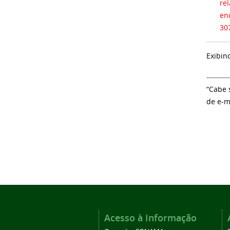
rela
en
30
Exibin
“Cabe 
de e-m
Acesso à Informação