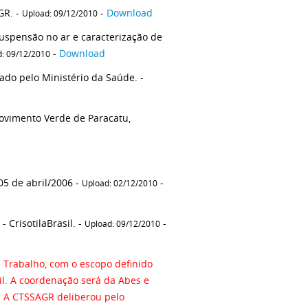
Ofício do Mover encaminhado ao Dconama e ao Presidente da CTSSAGR. -
-
Download
Upload: 09/12/2010
suspensão no ar e caracterização de
-
Download
: 09/12/2010
o pelo Ministério da Saúde. -
ovimento Verde de Paracatu,
 de Pesquisas Tecnológicas - IPT 85 176-205 de abril/2006 -
-
Upload: 02/12/2010
 CrisotilaBrasil. -
-
Upload: 09/12/2010
 Trabalho, com o escopo definido
il. A coordenação será da Abes e
lo