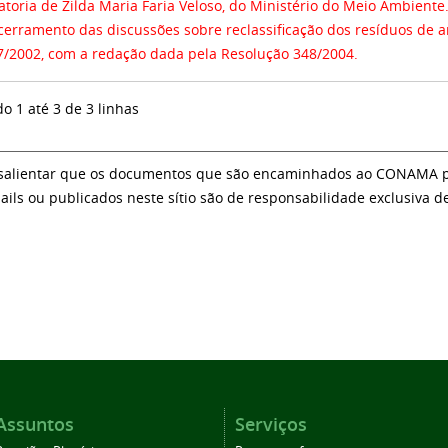
toria de Zilda Maria Faria Veloso, do Ministério do Meio Ambiente. A CTSSAGR deliberou pe
cerramento das discussões sobre reclassificação dos resíduos de 
7/2002, com a redação dada pela Resolução 348/2004.
do 1 até 3 de 3 linhas
salientar que os documentos que são encaminhados ao CONAMA par
ails ou publicados neste sítio são de responsabilidade exclusiva d
Assuntos
Serviços