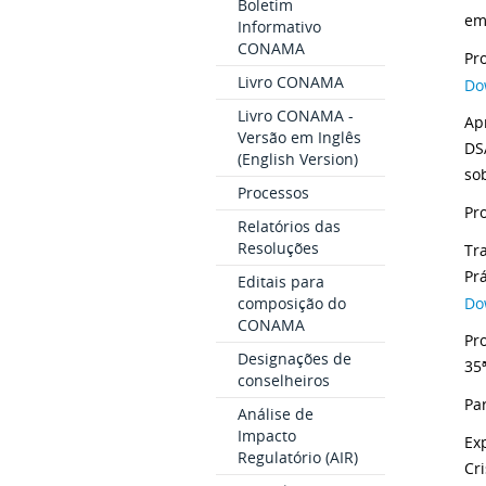
Boletim
em
Informativo
CONAMA
Pr
Livro CONAMA
Do
Livro CONAMA -
Ap
Versão em Inglês
DS
(English Version)
so
Processos
Pr
Relatórios das
Resoluções
Tr
Pr
Editais para
composição do
Do
CONAMA
Pr
Designações de
35
conselheiros
Pa
Análise de
Impacto
Ex
Regulatório (AIR)
Cri