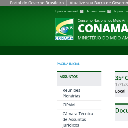
Portal do Governo Brasileiro
Atualize sua Barra de Governo
Ir para o conteúdo
1
Ir para o menu
2
Ir para o
Conselho Nacional do Meio Am
CONAM
MINISTÉRIO DO MEIO A
PÁGINA INICIAL
35ª 
ASSUNTOS
17/12/
Reuniões
Local:
Plenárias
CIPAM
Doc
Câmara Técnica
de Assuntos
Jurídicos