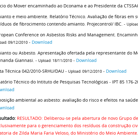
ianto e meio ambiente. Relatório Técnico. Avaliação de fibras em 
resíduos de fibrocimento contendo amianto. Projecontrol/ IBC. -
Upload
ropean Conference on Asbestos Risks and Management. Encaminhad
-
Download
oad: 09/12/2010
ianto ou Asbesto. Apresentação ofertada pela representante do M
rnanda Giannasi. -
-
Download
Upload: 18/11/2010
ta Técnica 042/2010-SRHU/DAU -
-
Download
Upload: 09/12/2010
Relatório Técnico do Intituto
wnload
osição ambiental ao asbesto: avaliação do risco e efeitos na saúde -
wnload
sultado:
RESULTADO: Deliberou-se pela abertura de novo Grupo de
clusivamente para o gerenciamento dos resíduos da construção civ
toria de Zilda Maria Faria Veloso, do Ministério do Meio Ambiente. A CTSSAGR deliberou pe