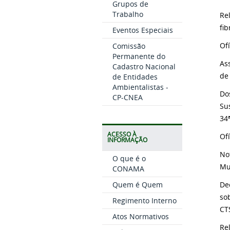
Grupos de
Trabalho
Re
Eventos Especiais
Of
Comissão
Permanente do
As
Cadastro Nacional
de
de Entidades
Ambientalistas -
Do
CP-CNEA
Su
34
ACESSO À
Of
INFORMAÇÃO
No
O que é o
Mu
CONAMA
Quem é Quem
De
so
Regimento Interno
CT
Atos Normativos
Rel