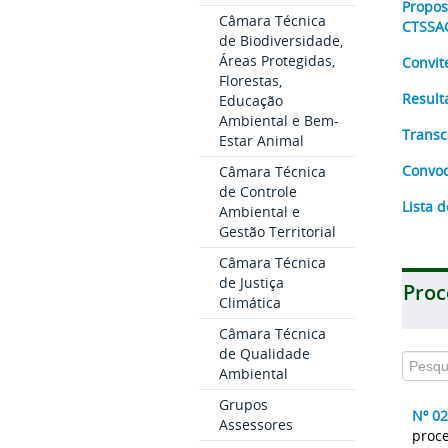
Propos
Câmara Técnica
CTSS
de Biodiversidade,
Áreas Protegidas,
Convit
Florestas,
Result
Educação
Ambiental e Bem-
Transc
Estar Animal
Convoc
Câmara Técnica
de Controle
Lista 
Ambiental e
Gestão Territorial
Câmara Técnica
de Justiça
Proc
Climática
Câmara Técnica
de Qualidade
Ambiental
Grupos
Nº 0
Assessores
proce