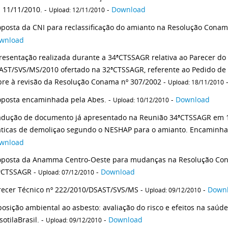
 11/11/2010. -
-
Download
Upload: 12/11/2010
oposta da CNI para reclassificação do amianto na Resolução Conam
wnload
resentação realizada durante a 34ªCTSSAGR relativa ao Parecer do
AST/SVS/MS/2010 ofertado na 32ªCTSSAGR, referente ao Pedido de 
bre à revisão da Resolução Conama nº 307/2002 -
Upload: 18/11/2010
oposta encaminhada pela Abes. -
-
Download
Upload: 10/12/2010
adução de documento já apresentado na Reunião 34ªCTSSAGR em 1
áticas de demoliçao segundo o NESHAP para o amianto. Encaminhad
wnload
oposta da Anamma Centro-Oeste para mudanças na Resolução Con
ªCTSSAGR -
-
Download
Upload: 07/12/2010
recer Técnico nº 222/2010/DSAST/SVS/MS -
-
Down
Upload: 09/12/2010
posição ambiental ao asbesto: avaliação do risco e efeitos na saúde 
sotilaBrasil. -
-
Download
Upload: 09/12/2010