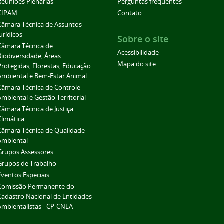
Reuniões Plenárias
Perguntas frequentes
CIPAM
Contato
Câmara Técnica de Assuntos
Jurídicos
Sobre o site
Câmara Técnica de
Acessibilidade
Biodiversidade, Áreas
Mapa do site
Protegidas, Florestas, Educação
Ambiental e Bem-Estar Animal
Câmara Técnica de Controle
Ambiental e Gestão Territorial
Câmara Técnica de Justiça
Climática
Câmara Técnica de Qualidade
Ambiental
Grupos Assessores
Grupos de Trabalho
Eventos Especiais
Comissão Permanente do
Cadastro Nacional de Entidades
Ambientalistas - CP-CNEA