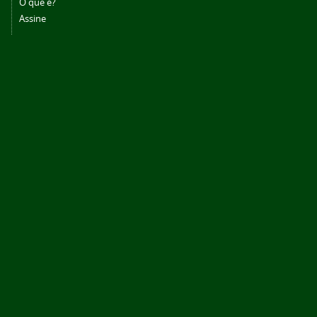
O que é?
Assine