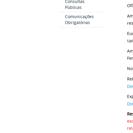
Consultas
Públicas
Am
Comunicações
Obrigatórias
Eu
Upl
Am
Fe
No
Do
Exp
Do
Re
ex
rela