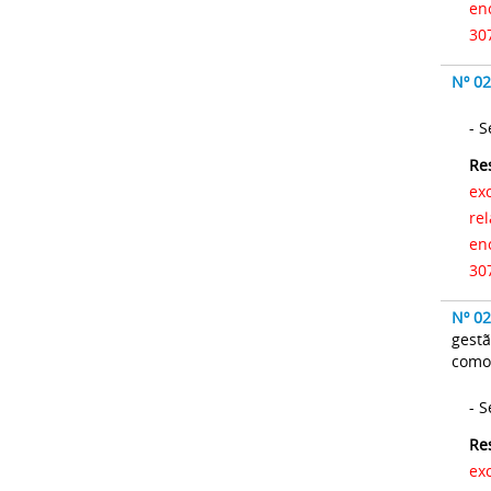
en
30
Nº 0
-
Re
ex
rela
en
30
Nº 0
gestã
como
-
Re
ex