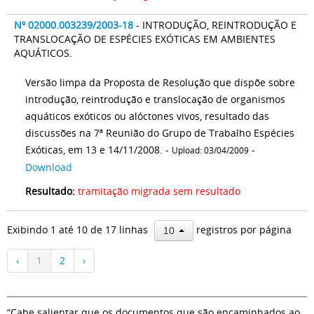
Nº 02000.003239/2003-18
- INTRODUÇÃO, REINTRODUÇÃO E
TRANSLOCAÇÃO DE ESPÉCIES EXÓTICAS EM AMBIENTES
AQUÁTICOS.
Versão limpa da Proposta de Resolução que dispõe sobre
introdução, reintrodução e translocação de organismos
aquáticos exóticos ou alóctones vivos, resultado das
discussões na 7ª Reunião do Grupo de Trabalho Espécies
Exóticas, em 13 e 14/11/2008. -
-
Upload: 03/04/2009
Download
Resultado:
tramitação migrada sem resultado
Exibindo 1 até 10 de 17 linhas
registros por página
10
‹
1
2
›
“Cabe salientar que os documentos que são encaminhados ao