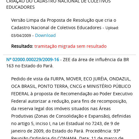
CRIAÇÃO DO CADASTRO NACIONAL DE COLETIVOS
EDUCADORES
Versão Limpa da Proposta de Resolução que cria o
Cadastro Nacional de Coletivos Educadores -
Upload:
-
Download
03/04/2009
Resultado:
tramitação migrada sem resultado
Nº 02000.000229/2009-16
- ZEE da área de influência da BR
163 no Estado do Pará.
Pedido de vista da FURPA, MOVER, ECO JURÉIA, ONDAZUL,
OCA BRASIL, PONTO TERRA, CNCG e MINISTÉRIO PÚBLICO
FEDERAL à proposta de Recomendação ao Poder Executivo
Federal autorizar a redução, para fins de recomposição,
da reserva legal dos imóveis situados nas Áreas
Produtivas (Zonas de Consolidação e Expansão), definidas
no artigo 5, inciso I, na Lei Estadual no 7243, de 9 de
janeiro de 2009, do Estado do Pará. Procedência: 93ª
Reunião Ordinária do CONAMA. Data: 11 de março de