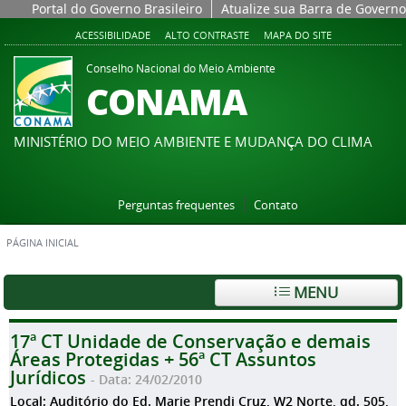
Portal do Governo Brasileiro
Atualize sua Barra de Governo
ACESSIBILIDADE
ALTO CONTRASTE
MAPA DO SITE
Conselho Nacional do Meio Ambiente
CONAMA
MINISTÉRIO DO MEIO AMBIENTE E MUDANÇA DO CLIMA
Perguntas frequentes
Contato
PÁGINA INICIAL
MENU
17ª CT Unidade de Conservação e demais
Áreas Protegidas + 56ª CT Assuntos
Jurídicos
- Data: 24/02/2010
Local: Auditório do Ed. Marie Prendi Cruz, W2 Norte, qd. 505,