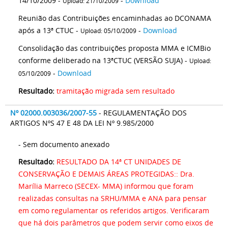
14/10/2009 -
-
Download
Upload: 21/10/2009
Reunião das Contribuições encaminhadas ao DCONAMA
após a 13ª CTUC -
-
Download
Upload: 05/10/2009
Consolidação das contribuições proposta MMA e ICMBio
conforme deliberado na 13ªCTUC (VERSÃO SUJA) -
Upload:
-
Download
05/10/2009
Resultado:
tramitação migrada sem resultado
Nº 02000.003036/2007-55
- REGULAMENTAÇÃO DOS
ARTIGOS NºS 47 E 48 DA LEI Nº 9.985/2000
- Sem documento anexado
Resultado:
RESULTADO DA 14ª CT UNIDADES DE
CONSERVAÇÃO E DEMAIS ÁREAS PROTEGIDAS:: Dra.
Marília Marreco (SECEX- MMA) informou que foram
realizadas consultas na SRHU/MMA e ANA para pensar
em como regulamentar os referidos artigos. Verificaram
que há dois parâmetros que podem servir como eixos de