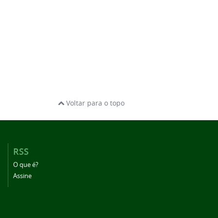
Voltar para o topo
RSS
O que é?
Assine