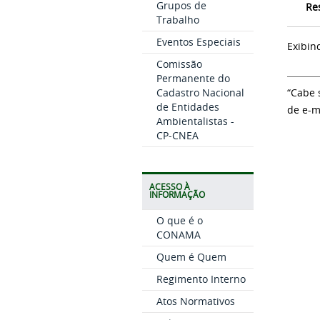
Grupos de
Re
Trabalho
Eventos Especiais
Exibin
Comissão
Permanente do
Cadastro Nacional
“Cabe 
de Entidades
de e-m
Ambientalistas -
CP-CNEA
ACESSO À
INFORMAÇÃO
O que é o
CONAMA
Quem é Quem
Regimento Interno
Atos Normativos