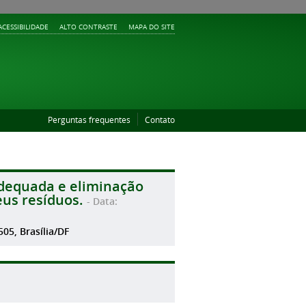
ACESSIBILIDADE
ALTO CONTRASTE
MAPA DO SITE
Perguntas frequentes
Contato
adequada e eliminação
eus resíduos.
- Data:
505, Brasília/DF