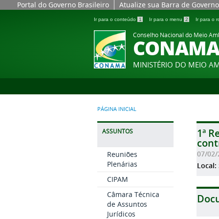
Portal do Governo Brasileiro
Atualize sua Barra de Governo
Ir para o conteúdo
1
Ir para o menu
2
Ir para o
Conselho Nacional do Meio Am
CONAM
MINISTÉRIO DO MEIO A
PÁGINA INICIAL
1ª R
ASSUNTOS
cont
07/02/
Reuniões
Plenárias
Local:
CIPAM
Câmara Técnica
Doc
de Assuntos
Jurídicos