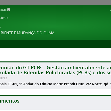
 rodapé
3
biente
A
MBIENTE E MUDANÇA DO CLIMA
eunião do GT PCBs - Gestão ambientalmente 
rolada de Bifenilas Policloradas (PCBs) e dos s
2013
 Sala CT-01, 1º Andar do Edifício Marie Prendi Cruz, W2 Norte, qd. 
umentos