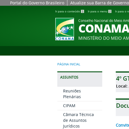
Portal do Governo Brasileiro
Atualize sua Barra de Governo
Ir para o conteúdo
1
Ir para o menu
2
Ir para o
Conselho Nacional do Meio Am
CONAM
MINISTÉRIO DO MEIO A
PÁGINA INICIAL
4º G
ASSUNTOS
Local: 
Reuniões
Plenárias
Doc
CIPAM
Câmara Técnica
de Assuntos
Convit
Jurídicos