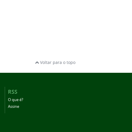
Voltar para o topo
RSS
O que é?
Assine