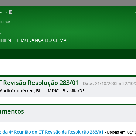
 rodapé
3
biente
A
MBIENTE E MUDANÇA DO CLIMA
T Revisão Resolução 283/01
- Data: 21/10/2003 a 22/10
Auditório térreo, Bl. J - MDIC - Brasília/DF
umentos
e da 4ª Reunião do GT Revisão da Resolução 283/01
- Upload em: 06/1