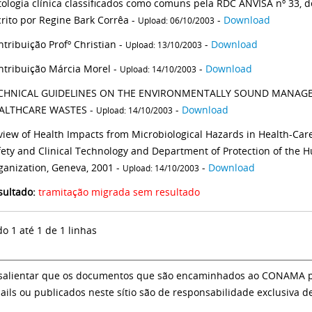
tologia clínica classificados como comuns pela RDC ANVISA nº 33, de
crito por Regine Bark Corrêa -
-
Download
Upload: 06/10/2003
tribuição Profº Christian -
-
Download
Upload: 13/10/2003
ntribuição Márcia Morel -
-
Download
Upload: 14/10/2003
CHNICAL GUIDELINES ON THE ENVIRONMENTALLY SOUND MANAG
ALTHCARE WASTES -
-
Download
Upload: 14/10/2003
view of Health Impacts from Microbiological Hazards in Health-Car
fety and Clinical Technology and Department of Protection of the
ganization, Geneva, 2001 -
-
Download
Upload: 14/10/2003
sultado:
tramitação migrada sem resultado
do 1 até 1 de 1 linhas
salientar que os documentos que são encaminhados ao CONAMA par
ails ou publicados neste sítio são de responsabilidade exclusiva d