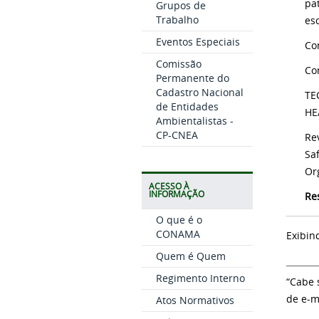
pa
Grupos de
Trabalho
es
Eventos Especiais
Con
Comissão
Co
Permanente do
Cadastro Nacional
TE
de Entidades
HE
Ambientalistas -
CP-CNEA
Re
Sa
Or
ACESSO À
INFORMAÇÃO
Re
O que é o
CONAMA
Exibin
Quem é Quem
Regimento Interno
“Cabe 
de e-m
Atos Normativos