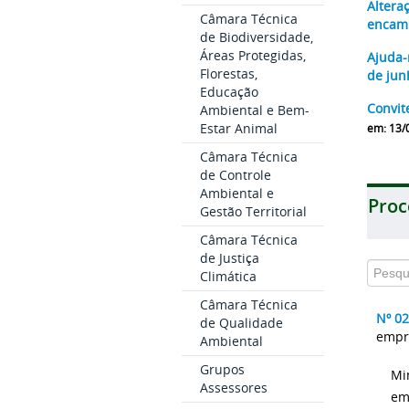
Altera
Câmara Técnica
encami
de Biodiversidade,
Áreas Protegidas,
Ajuda-
Florestas,
de jun
Educação
Convit
Ambiental e Bem-
Estar Animal
em: 13/
Câmara Técnica
de Controle
Ambiental e
Proc
Gestão Territorial
Câmara Técnica
de Justiça
Climática
Câmara Técnica
Nº 0
de Qualidade
empre
Ambiental
Grupos
Mi
Assessores
em