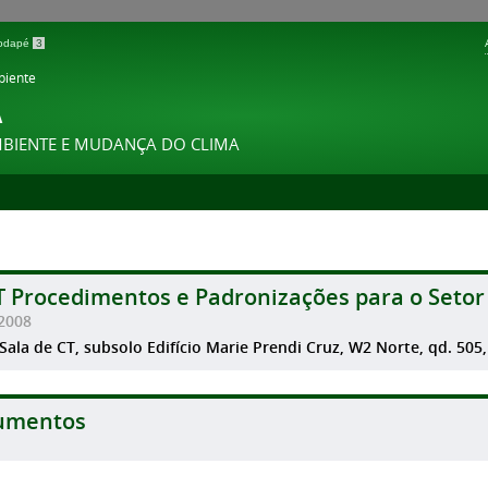
 rodapé
3
biente
A
MBIENTE E MUDANÇA DO CLIMA
T Procedimentos e Padronizações para o Setor 
2008
 Sala de CT, subsolo Edifício Marie Prendi Cruz, W2 Norte, qd. 505, lt
umentos