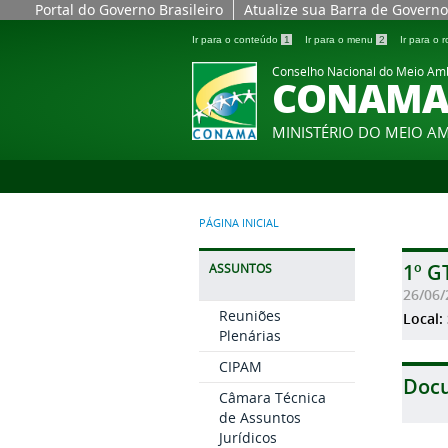
Portal do Governo Brasileiro
Atualize sua Barra de Governo
Ir para o conteúdo
1
Ir para o menu
2
Ir para o
Conselho Nacional do Meio Am
CONAM
MINISTÉRIO DO MEIO A
PÁGINA INICIAL
1º G
ASSUNTOS
26/06/
Reuniões
Local:
Plenárias
CIPAM
Doc
Câmara Técnica
de Assuntos
Jurídicos