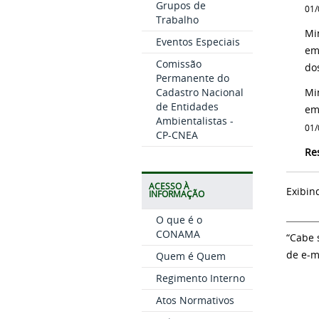
Grupos de
01/
Trabalho
Mi
Eventos Especiais
em
Comissão
do
Permanente do
Cadastro Nacional
Mi
de Entidades
em
Ambientalistas -
01/
CP-CNEA
Re
ACESSO À
Exibin
INFORMAÇÃO
O que é o
CONAMA
“Cabe 
de e-m
Quem é Quem
Regimento Interno
Atos Normativos