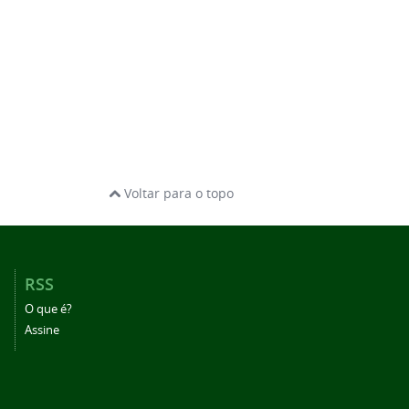
Voltar para o topo
RSS
O que é?
Assine