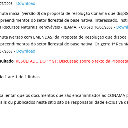
-
Download
07/2008
nuta inicial (versão 0) da proposta de resolução Conama que dispõ
preendimentos do setor florestal de base nativa. Interessado: Inst
s Recursos Naturais Renováveis - IBAMA. -
-
Down
Upload: 16/06/2008
nuta (versão com EMENDAS) da Proposta de Resolução que dispõe 
preendimentos do setor florestal de base nativa. Origem: 1ª Reuni
-
Download
07/2008
sultado:
RESULTADO DO 1º GT: Discussão sobre o texto da Propost
do 1 até 1 de 1 linhas
salientar que os documentos que são encaminhados ao CONAMA par
ails ou publicados neste sítio são de responsabilidade exclusiva d