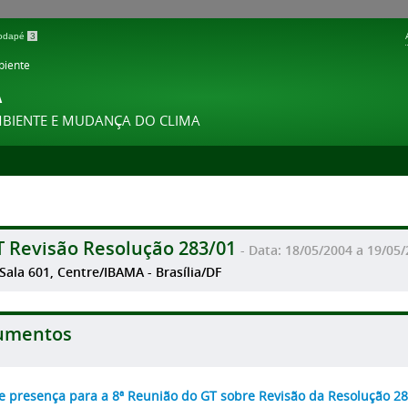
 rodapé
3
biente
A
MBIENTE E MUDANÇA DO CLIMA
T Revisão Resolução 283/01
- Data: 18/05/2004 a 19/05
 Sala 601, Centre/IBAMA - Brasília/DF
umentos
de presença para a 8ª Reunião do GT sobre Revisão da Resolução 28