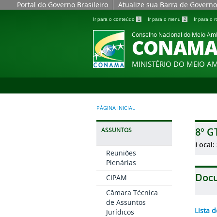
Portal do Governo Brasileiro
Atualize sua Barra de Governo
Ir para o conteúdo
1
Ir para o menu
2
Ir para o
Conselho Nacional do Meio Am
CONAM
MINISTÉRIO DO MEIO A
PÁGINA INICIAL
8º G
ASSUNTOS
Local:
Reuniões
Plenárias
Doc
CIPAM
Câmara Técnica
de Assuntos
Lista 
Jurídicos