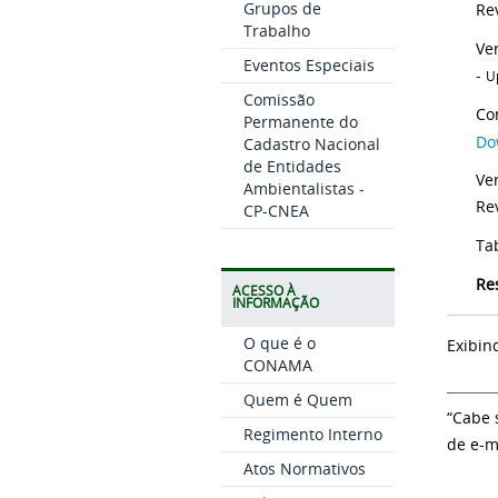
Grupos de
Rev
Trabalho
Ve
Eventos Especiais
-
U
Comissão
Co
Permanente do
Do
Cadastro Nacional
de Entidades
Ve
Ambientalistas -
Re
CP-CNEA
Tab
Re
ACESSO À
INFORMAÇÃO
O que é o
Exibin
CONAMA
Quem é Quem
“Cabe 
Regimento Interno
de e-m
Atos Normativos