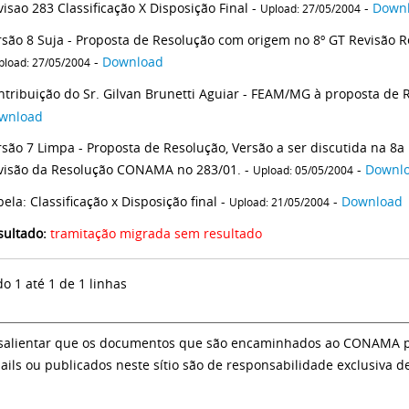
isao 283 Classificação X Disposição Final -
-
Down
Upload: 27/05/2004
rsão 8 Suja - Proposta de Resolução com origem no 8º GT Revisão Re
-
Download
pload: 27/05/2004
ntribuição do Sr. Gilvan Brunetti Aguiar - FEAM/MG à proposta de 
wnload
rsão 7 Limpa - Proposta de Resolução, Versão a ser discutida na 8
visão da Resolução CONAMA no 283/01. -
-
Downl
Upload: 05/05/2004
ela: Classificação x Disposição final -
-
Download
Upload: 21/05/2004
sultado:
tramitação migrada sem resultado
do 1 até 1 de 1 linhas
salientar que os documentos que são encaminhados ao CONAMA par
ails ou publicados neste sítio são de responsabilidade exclusiva d