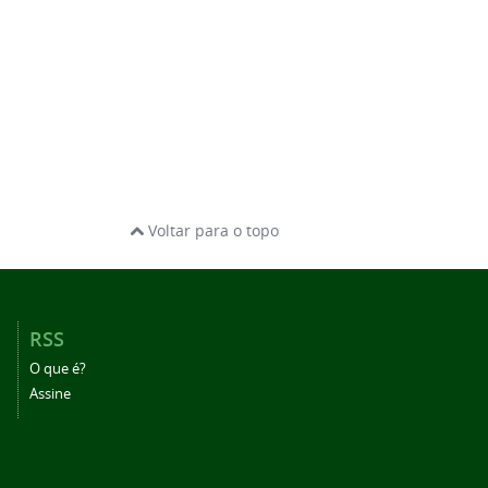
Voltar para o topo
RSS
O que é?
Assine