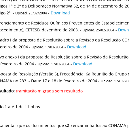
tigos 1º e 2º da Deliberação Normativa 52, de 14 de dezembro de 20
igo 2º. -
-
Download
Upload: 25/02/2004
renciamento de Resíduos Químicos Provenientes de Estabelecimen
(Procedimento), CETESB, dezembro de 2003. -
-
Down
Upload: 25/02/2004
adro I da proposta de Resolução sobre a Revisão da Resolução CON
vereiro de 2004 -
-
Download
Upload: 17/03/2004
vo anexo I da proposta de Resolução sobre a Revisão da Resolução
 fevereiro de 2004 -
-
Download
Upload: 17/03/2004
oposta de Resolução (Versão 5), Procedência: 6a Reunião do Grupo
NAMA no 283. - Data: 17 e 18 de fevereiro de 2004 -
Upload: 17/03/20
sultado:
tramitação migrada sem resultado
do 1 até 1 de 1 linhas
salientar que os documentos que são encaminhados ao CONAMA par