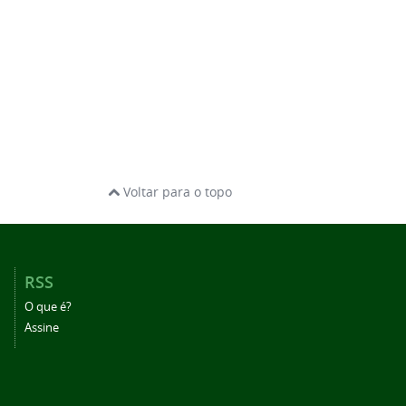
Voltar para o topo
RSS
O que é?
Assine