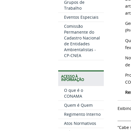
Grupos de
ar
Trabalho
art
Eventos Especiais
Ge
Comissão
Permanente do
Cadastro Nacional
Qu
de Entidades
fe
Ambientalistas -
CP-CNEA
No
de
Pr
ACESSO À
INFORMAÇÃO
CO
O que é o
Re
CONAMA
Quem é Quem
Exibin
Regimento Interno
Atos Normativos
“Cabe 