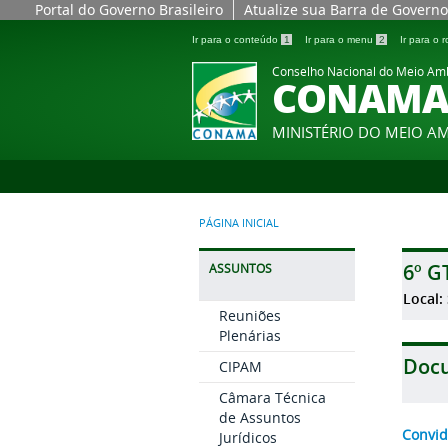
Portal do Governo Brasileiro
Atualize sua Barra de Governo
Ir para o conteúdo
1
Ir para o menu
2
Ir para o
Conselho Nacional do Meio Am
CONAM
MINISTÉRIO DO MEIO A
PÁGINA INICIAL
6º G
ASSUNTOS
Local:
Reuniões
Plenárias
Doc
CIPAM
Câmara Técnica
de Assuntos
Convid
Jurídicos