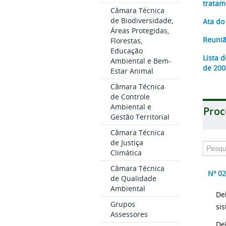
tratam
Câmara Técnica
de Biodiversidade,
Ata do
Áreas Protegidas,
Reuniã
Florestas,
Educação
Lista 
Ambiental e Bem-
de 20
Estar Animal
Câmara Técnica
de Controle
Ambiental e
Proc
Gestão Territorial
Câmara Técnica
de Justiça
Climática
Câmara Técnica
Nº 0
de Qualidade
Ambiental
De
Grupos
si
Assessores
De