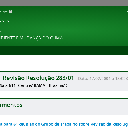
 rodapé
3
biente
A
MBIENTE E MUDANÇA DO CLIMA
T Revisão Resolução 283/01
- Data: 17/02/2004 a 18/02
 Sala 611, Centre/IBAMA - Brasília/DF
umentos
a para 6ª Reunião do Grupo de Trabalho sobre Revisão da Resoluç