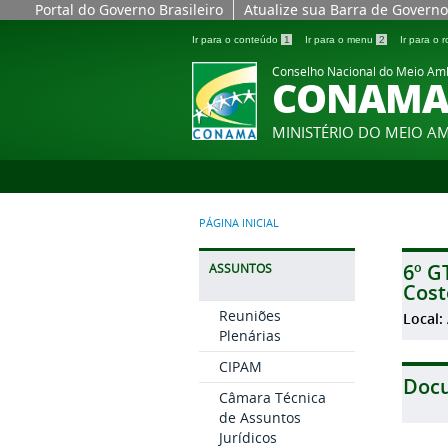
Portal do Governo Brasileiro
Atualize sua Barra de Governo
Ir para o conteúdo
1
Ir para o menu
2
Ir para o
Conselho Nacional do Meio Am
CONAM
MINISTÉRIO DO MEIO A
PÁGINA INICIAL
6º G
ASSUNTOS
Cost
Reuniões
Local:
Plenárias
CIPAM
Doc
Câmara Técnica
de Assuntos
Jurídicos