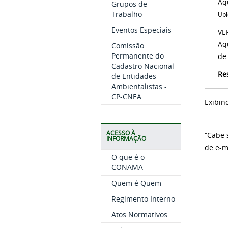
Aq
Grupos de
Trabalho
Upl
Eventos Especiais
VE
Aq
Comissão
Permanente do
de
Cadastro Nacional
Re
de Entidades
Ambientalistas -
CP-CNEA
Exibin
ACESSO À
“Cabe 
INFORMAÇÃO
de e-m
O que é o
CONAMA
Quem é Quem
Regimento Interno
Atos Normativos