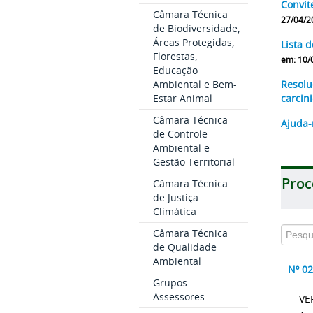
Convit
Câmara Técnica
27/04/2
de Biodiversidade,
Áreas Protegidas,
Lista 
Florestas,
em: 10/
Educação
Ambiental e Bem-
Resolu
Estar Animal
carcin
Câmara Técnica
Ajuda-
de Controle
Ambiental e
Gestão Territorial
Proc
Câmara Técnica
de Justiça
Climática
Câmara Técnica
de Qualidade
Ambiental
Nº 0
Grupos
Assessores
VE