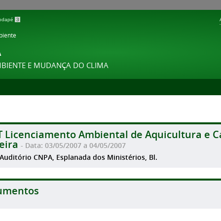
 rodapé
3
biente
A
MBIENTE E MUDANÇA DO CLIMA
T Licenciamento Ambiental de Aquicultura e C
eira
- Data: 03/05/2007 a 04/05/2007
 Auditório CNPA, Esplanada dos Ministérios, Bl.
umentos