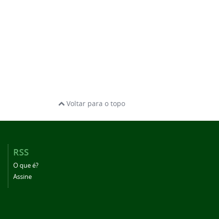
Voltar para o topo
RSS
O que é?
Assine