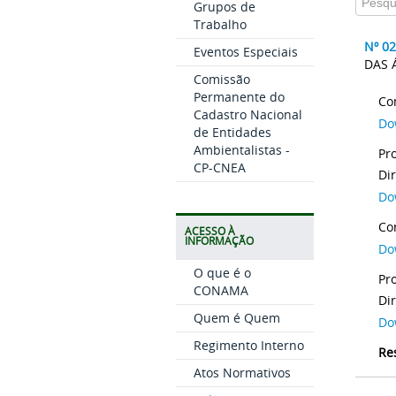
Grupos de
Trabalho
Nº 0
Eventos Especiais
DAS 
Comissão
Permanente do
Co
Cadastro Nacional
Do
de Entidades
Ambientalistas -
Pr
CP-CNEA
Di
Do
Co
ACESSO À
INFORMAÇÃO
Do
O que é o
Pr
CONAMA
Quem é Quem
Do
Regimento Interno
Re
Atos Normativos