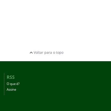
Voltar para o topo
RSS
O que é?
Assine