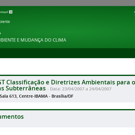
 rodapé
3
biente
A
MBIENTE E MUDANÇA DO CLIMA
GT Classificação e Diretrizes Ambientais par
s Subterrâneas
- Data: 23/04/2007 a 24/04/2007
 Sala 613, Centre-IBAMA - Brasília/DF
umentos