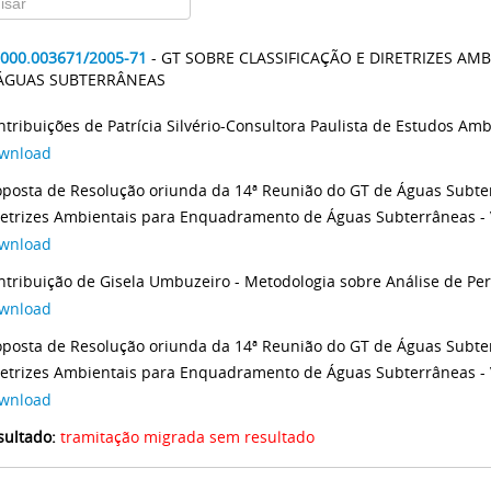
2000.003671/2005-71
- GT SOBRE CLASSIFICAÇÃO E DIRETRIZES A
ÁGUAS SUBTERRÂNEAS
ntribuições de Patrícia Silvério-Consultora Paulista de Estudos Amb
wnload
oposta de Resolução oriunda da 14ª Reunião do GT de Águas Subter
retrizes Ambientais para Enquadramento de Águas Subterrâneas -
wnload
ntribuição de Gisela Umbuzeiro - Metodologia sobre Análise de Perf
wnload
oposta de Resolução oriunda da 14ª Reunião do GT de Águas Subter
wnload
sultado:
tramitação migrada sem resultado