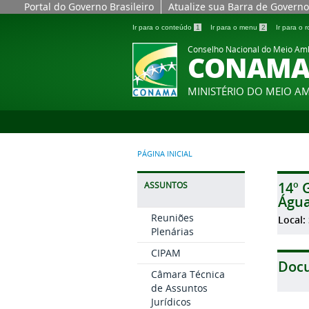
Portal do Governo Brasileiro
Atualize sua Barra de Governo
Ir para o conteúdo
1
Ir para o menu
2
Ir para o
Conselho Nacional do Meio Am
CONAM
MINISTÉRIO DO MEIO A
PÁGINA INICIAL
14º 
ASSUNTOS
Água
Reuniões
Local:
Plenárias
CIPAM
Doc
Câmara Técnica
de Assuntos
Jurídicos