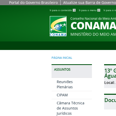
Portal do Governo Brasileiro
Atualize sua Barra de Governo
Ir para o conteúdo
1
Ir para o menu
2
Ir para o
Conselho Nacional do Meio Am
CONAM
MINISTÉRIO DO MEIO A
PÁGINA INICIAL
13º 
ASSUNTOS
Água
Reuniões
Local:
Plenárias
CIPAM
Doc
Câmara Técnica
de Assuntos
Jurídicos