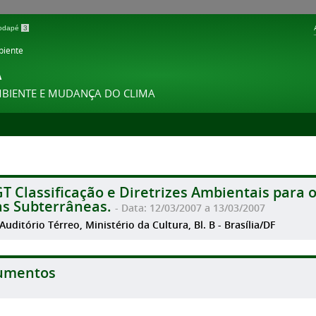
 rodapé
3
biente
A
MBIENTE E MUDANÇA DO CLIMA
GT Classificação e Diretrizes Ambientais par
s Subterrâneas.
- Data: 12/03/2007 a 13/03/2007
 Auditório Térreo, Ministério da Cultura, Bl. B - Brasília/DF
umentos