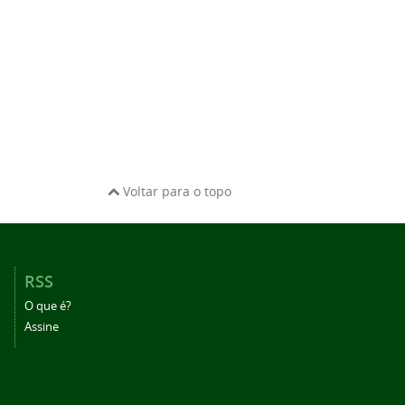
Voltar para o topo
RSS
O que é?
Assine