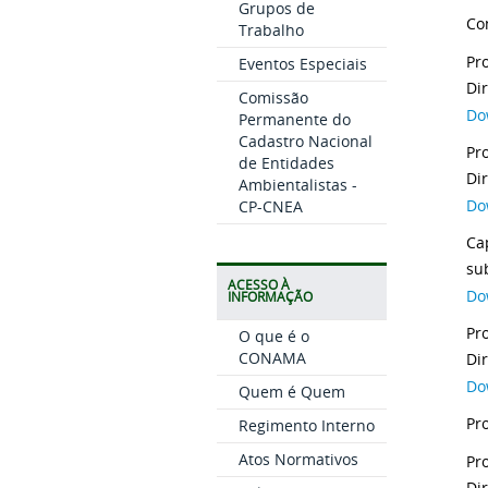
Grupos de
Co
Trabalho
Pr
Eventos Especiais
Di
Comissão
Do
Permanente do
Cadastro Nacional
Pr
de Entidades
Ambientalistas -
Do
CP-CNEA
Ca
su
ACESSO À
Do
INFORMAÇÃO
Pr
O que é o
CONAMA
Do
Quem é Quem
Pr
Regimento Interno
Atos Normativos
Pr
Di