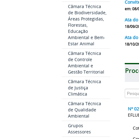
Convit
Câmara Técnica
em: 08/
de Biodiversidade,
Áreas Protegidas,
Ata do
Florestas,
18/09/2
Educação
Ambiental e Bem-
Ata do
Estar Animal
18/10/2
Câmara Técnica
de Controle
Ambiental e
Proc
Gestão Territorial
Câmara Técnica
de Justiça
Climática
Câmara Técnica
Nº 0
de Qualidade
EFLU
Ambiental
Grupos
Co
Assessores
Co