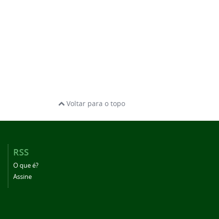
Voltar para o topo
RSS
O que é?
Assine