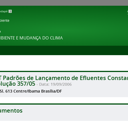
 rodapé
3
biente
A
MBIENTE E MUDANÇA DO CLIMA
T Padrões de Lançamento de Efluentes Consta
lução 357/05
- Data: 19/09/2006
 Sl. 613 Centre/Ibama Brasília/DF
umentos