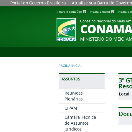
Portal do Governo Brasileiro
Atualize sua Barra de Governo
Ir para o conteúdo
1
Ir para o menu
2
Ir para o
Conselho Nacional do Meio Am
CONAM
MINISTÉRIO DO MEIO A
PÁGINA INICIAL
3º G
ASSUNTOS
Reso
Reuniões
Local:
Plenárias
CIPAM
Doc
Câmara Técnica
de Assuntos
Jurídicos