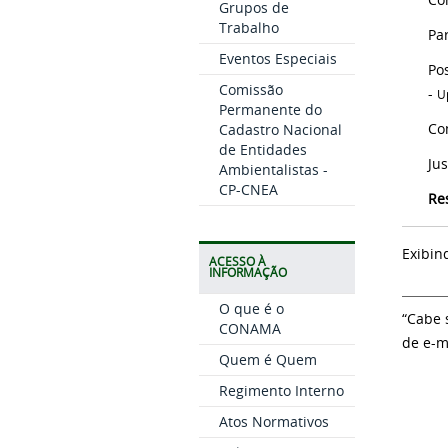
Grupos de
Trabalho
Pa
Eventos Especiais
Po
Comissão
-
U
Permanente do
Co
Cadastro Nacional
de Entidades
Jus
Ambientalistas -
CP-CNEA
Re
Exibin
ACESSO À
INFORMAÇÃO
O que é o
“Cabe 
CONAMA
de e-m
Quem é Quem
Regimento Interno
Atos Normativos