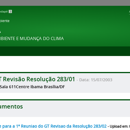
 rodapé
3
biente
A
MBIENTE E MUDANÇA DO CLIMA
T Revisão Resolução 283/01
- Data: 15/07/2003
 Sala 611Centre Ibama Brasília/DF
umentos
e para a 1ª Reuniao do GT Revisao da Resolução 283/02
- Upload em: