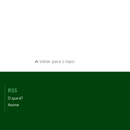
Voltar para o topo
RSS
O que é?
Assine