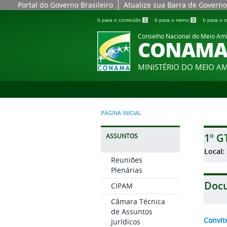
Portal do Governo Brasileiro
Atualize sua Barra de Governo
Ir para o conteúdo
1
Ir para o menu
2
Ir para o
Conselho Nacional do Meio Am
CONAM
MINISTÉRIO DO MEIO A
PÁGINA INICIAL
1º G
ASSUNTOS
Local:
Reuniões
Plenárias
Doc
CIPAM
Câmara Técnica
de Assuntos
Convit
Jurídicos