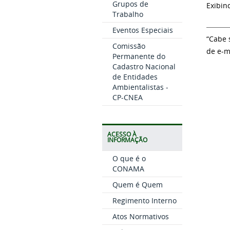
Grupos de
Exibin
Trabalho
Eventos Especiais
“Cabe 
Comissão
de e-m
Permanente do
Cadastro Nacional
de Entidades
Ambientalistas -
CP-CNEA
ACESSO À
INFORMAÇÃO
O que é o
CONAMA
Quem é Quem
Regimento Interno
Atos Normativos