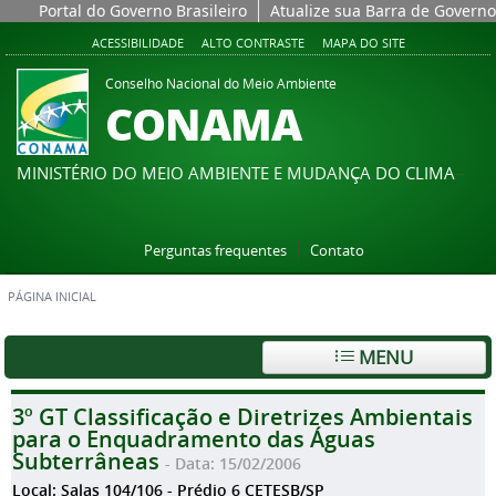
Portal do Governo Brasileiro
Atualize sua Barra de Governo
ACESSIBILIDADE
ALTO CONTRASTE
MAPA DO SITE
Conselho Nacional do Meio Ambiente
CONAMA
MINISTÉRIO DO MEIO AMBIENTE E MUDANÇA DO CLIMA
Perguntas frequentes
Contato
PÁGINA INICIAL
MENU
3º GT Classificação e Diretrizes Ambientais
para o Enquadramento das Águas
Subterrâneas
- Data: 15/02/2006
Local: Salas 104/106 - Prédio 6 CETESB/SP