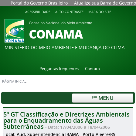
Portal do Governo Brasileiro
Atualize sua Barra de Governo
ACESSIBILIDADE
ALTO CONTRASTE
MAPA DO SITE
Conselho Nacional do Meio Ambiente
CONAMA
MINISTÉRIO DO MEIO AMBIENTE E MUDANÇA DO CLIMA
Perguntas frequentes
Contato
PÁGINA INICIAL
MENU
5º GT Classificação e Diretrizes Ambientais
para o Enquadramento das Águas
Subterrâneas
- Data: 17/04/2006 a 18/04/2006
Local: Aud. Superintendência IBAMA - Porto Alegre/RS