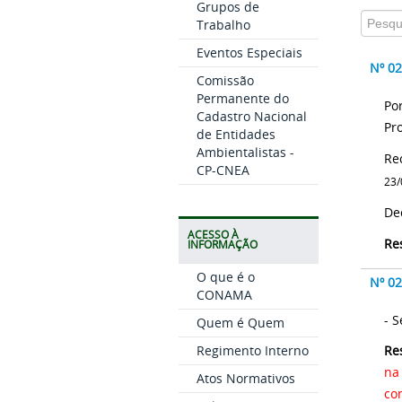
Grupos de
Trabalho
Eventos Especiais
Nº 0
Comissão
Permanente do
Po
Cadastro Nacional
Pr
de Entidades
Ambientalistas -
CP-CNEA
23/
ACESSO À
Re
INFORMAÇÃO
O que é o
Nº 0
CONAMA
-
Quem é Quem
Regimento Interno
Re
na
Atos Normativos
co