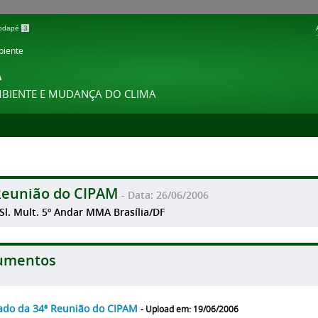
 rodapé
3
biente
A
MBIENTE E MUDANÇA DO CLIMA
Reunião do CIPAM
- Data: 26/06/2006
 Sl. Mult. 5º Andar MMA Brasília/DF
umentos
ado da 34ª Reunião do CIPAM
- Upload em: 19/06/2006