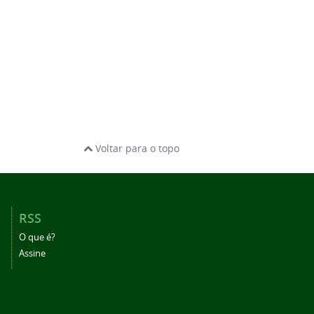
Voltar para o topo
RSS
O que é?
Assine