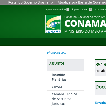
Portal do Governo Brasileiro
Atualize sua Barra de Governo
Ir para o conteúdo
1
Ir para o menu
2
Ir para o
Conselho Nacional do Meio Am
CONAM
MINISTÉRIO DO MEIO A
PÁGINA INICIAL
35ª 
ASSUNTOS
Local:
Reuniões
Plenárias
Doc
CIPAM
Câmara Técnica
de Assuntos
Result
Jurídicos