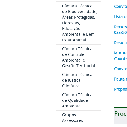
Câmara Técnica
Convit
de Biodiversidade,
Lista 
Áreas Protegidas,
Florestas,
Recurs
Educação
035/20
Ambiental e Bem-
Estar Animal
Result
Câmara Técnica
Minuta
de Controle
Coorde
Ambiental e
Gestão Territorial
Convoc
Câmara Técnica
Pauta 
de Justiça
Climática
Propos
Câmara Técnica
de Qualidade
Ambiental
Proc
Grupos
Assessores