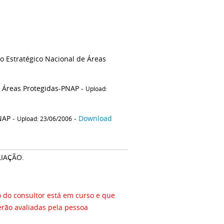
 Estratégico Nacional de Áreas
Recomendação ao Poder Executivo que institua um Plano Nacional de Áreas Protegidas-PNAP -
Upload:
Decreto Presidencial nº 5.758, de 15 de abril de 2006, que institui o PNAP -
-
Download
Upload: 23/06/2006
LIAÇÃO.
do consultor está em curso e que
erão avaliadas pela pessoa