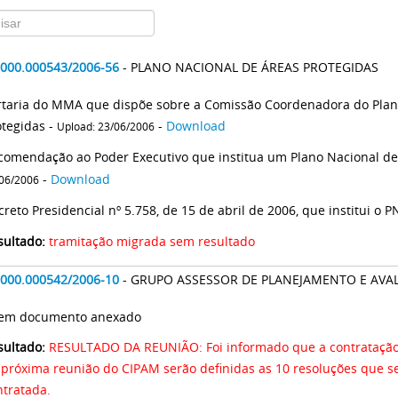
2000.000543/2006-56
- PLANO NACIONAL DE ÁREAS PROTEGIDAS
rtaria do MMA que dispõe sobre a Comissão Coordenadora do Plano
otegidas -
-
Download
Upload: 23/06/2006
-
Download
06/2006
sultado:
tramitação migrada sem resultado
2000.000542/2006-10
- GRUPO ASSESSOR DE PLANEJAMENTO E AVA
 Sem documento anexado
sultado:
RESULTADO DA REUNIÃO: Foi informado que a contratação 
 próxima reunião do CIPAM serão definidas as 10 resoluções que s
ntratada.