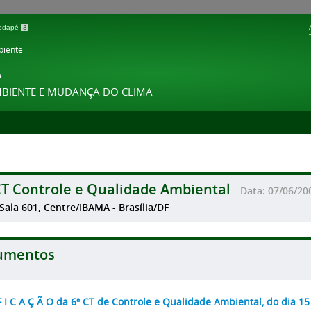
 rodapé
3
biente
A
MBIENTE E MUDANÇA DO CLIMA
CT Controle e Qualidade Ambiental
- Data: 07/06/20
 Sala 601, Centre/IBAMA - Brasília/DF
umentos
 F I C A Ç Ã O da 6ª CT de Controle e Qualidade Ambiental, do dia