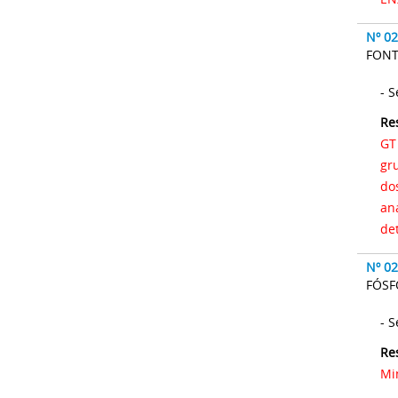
Nº 0
FONT
-
Re
GT
gr
do
an
de
Nº 0
FÓS
-
Re
Min