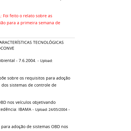
i feito o relato sobre as
nião para a primeira semana de
CARACTERÍSTICAS TECNOLÓGICAS
ROCONVE
Proposta de Resolução aprovada na 6ª CT de Controle e Qualidade Ambiental - 7.6.2004. -
Upload:
õe sobre os requisitos para adoção
 dos sistemas de controle de
OBD nos veículos objetivando
ocedência: IBAMA -
-
Upload: 24/05/2004
os para adoção de sistemas OBD nos