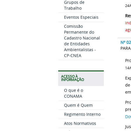
Grupos de
24/
Trabalho
Re
Eventos Especiais
in
Comissão
ag
Permanente do
Cadastro Nacional
Nº 0
de Entidades
PARA
Ambientalistas -
CP-CNEA
14/
ACESSO À
Ex
INFORMAÇÃO
de
O que é o
em
CONAMA
Pr
Quem é Quem
pr
Regimento Interno
Do
Atos Normativos
Ju