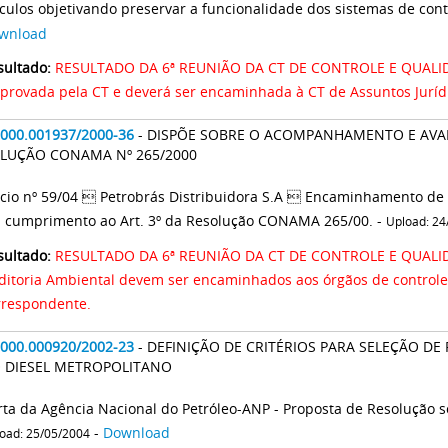
ículos objetivando preservar a funcionalidade dos sistemas de cont
wnload
sultado:
RESULTADO DA 6ª REUNIÃO DA CT DE CONTROLE E QUALID
aprovada pela CT e deverá ser encaminhada à CT de Assuntos Juríd
2000.001937/2000-36
- DISPÕE SOBRE O ACOMPANHAMENTO E AVA
LUÇÃO CONAMA Nº 265/2000
ício nº 59/04  Petrobrás Distribuidora S.A  Encaminhamento de 
 cumprimento ao Art. 3º da Resolução CONAMA 265/00. -
Upload: 24
sultado:
RESULTADO DA 6ª REUNIÃO DA CT DE CONTROLE E QUALIDA
ditoria Ambiental devem ser encaminhados aos órgãos de controle
rrespondente.
2000.000920/2002-23
- DEFINIÇÃO DE CRITÉRIOS PARA SELEÇÃO DE REGIÕES PARA O RE
 DIESEL METROPOLITANO
-
Download
oad: 25/05/2004