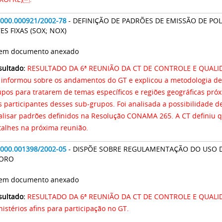
2000.000921/2002-78
- DEFINIÇÃO DE PADRÕES DE EMISSÃO DE P
ES FIXAS (SOX; NOX)
 Sem documento anexado
sultado:
RESULTADO DA 6ª REUNIÃO DA CT DE CONTROLE E QUALI
 informou sobre os andamentos do GT e explicou a metodologia de
upos para tratarem de temas específicos e regiões geográficas próx
s participantes desses sub-grupos. Foi analisada a possibilidade 
alisar padrões definidos na Resolução CONAMA 265. A CT definiu q
talhes na próxima reunião.
2000.001398/2002-05
- DISPÕE SOBRE REGULAMENTAÇÃO DO USO 
FORO
 Sem documento anexado
sultado:
RESULTADO DA 6ª REUNIÃO DA CT DE CONTROLE E QUALID
istérios afins para participação no GT.