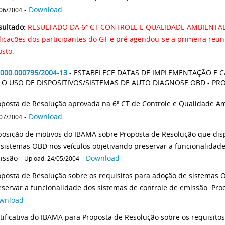
-
Download
06/2004
sultado:
RESULTADO DA 6ª CT CONTROLE E QUALIDADE AMBIENTAL: Fo
dicações dos participantes do GT e pré agendou-se a primeira reu
osto.
2000.000795/2004-13
- ESTABELECE DATAS DE IMPLEMENTAÇÃO E 
 O USO DE DISPOSITIVOS/SISTEMAS DE AUTO DIAGNOSE OBD - P
-
Download
07/2004
posição de motivos do IBAMA sobre Proposta de Resolução que disp
 sistemas OBD nos veículos objetivando preservar a funcionalidade
issão -
-
Download
Upload: 24/05/2004
oposta de Resolução sobre os requisitos para adoção de sistemas 
eservar a funcionalidade dos sistemas de controle de emissão. Pr
wnload
stificativa do IBAMA para Proposta de Resolução sobre os requisit