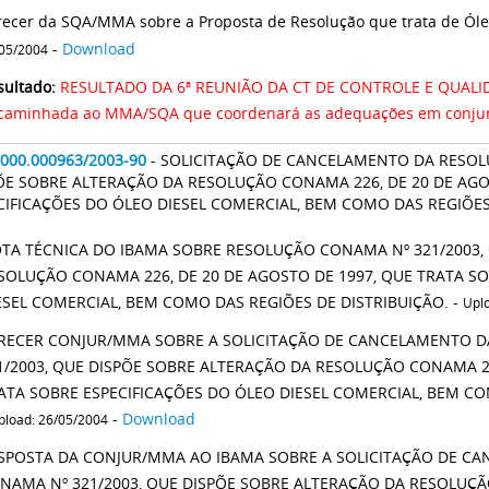
recer da SQA/MMA sobre a Proposta de Resolução que trata de Óle
-
Download
05/2004
sultado:
RESULTADO DA 6ª REUNIÃO DA CT DE CONTROLE E QUALID
caminhada ao MMA/SQA que coordenará as adequações em conjunt
2000.000963/2003-90
- SOLICITAÇÃO DE CANCELAMENTO DA RESOL
ÕE SOBRE ALTERAÇÃO DA RESOLUÇÃO CONAMA 226, DE 20 DE AGO
CIFICAÇÕES DO ÓLEO DIESEL COMERCIAL, BEM COMO DAS REGIÕES
TA TÉCNICA DO IBAMA SOBRE RESOLUÇÃO CONAMA Nº 321/2003,
SOLUÇÃO CONAMA 226, DE 20 DE AGOSTO DE 1997, QUE TRATA SO
ESEL COMERCIAL, BEM COMO DAS REGIÕES DE DISTRIBUIÇÃO. -
Upl
RECER CONJUR/MMA SOBRE A SOLICITAÇÃO DE CANCELAMENTO 
1/2003, QUE DISPÕE SOBRE ALTERAÇÃO DA RESOLUÇÃO CONAMA 22
ATA SOBRE ESPECIFICAÇÕES DO ÓLEO DIESEL COMERCIAL, BEM CO
-
Download
pload: 26/05/2004
SPOSTA DA CONJUR/MMA AO IBAMA SOBRE A SOLICITAÇÃO DE C
NAMA Nº 321/2003, QUE DISPÕE SOBRE ALTERAÇÃO DA RESOLUÇÃ