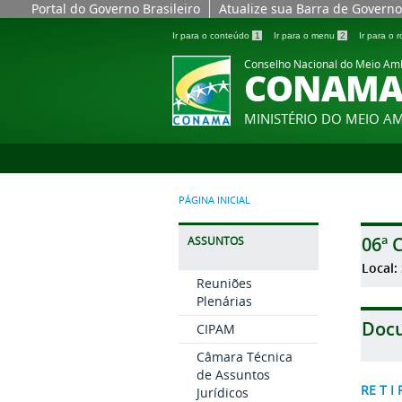
Portal do Governo Brasileiro
Atualize sua Barra de Governo
Ir para o conteúdo
1
Ir para o menu
2
Ir para o
Conselho Nacional do Meio Am
CONAM
MINISTÉRIO DO MEIO A
PÁGINA INICIAL
06ª 
ASSUNTOS
Local:
Reuniões
Plenárias
Doc
CIPAM
Câmara Técnica
de Assuntos
RE T I
Jurídicos