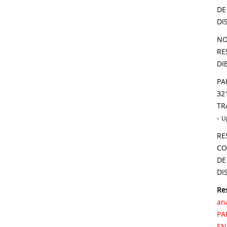
DE
DI
NO
RE
DI
PA
32
TR
-
U
RE
CO
DE
DI
Re
an
PA
EN