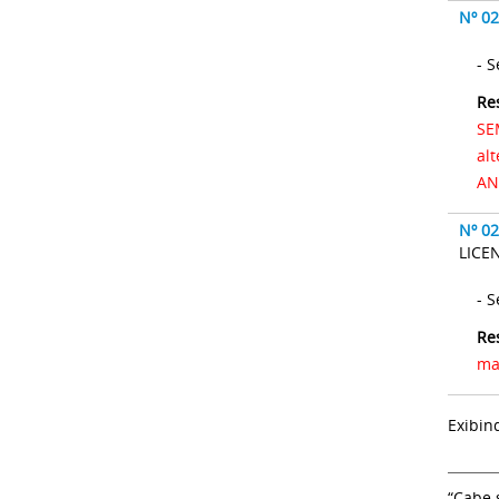
Nº 0
-
Re
SE
al
AN
Nº 0
LICE
-
Re
ma
Exibin
“Cabe 