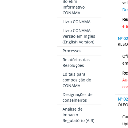
Boletim
ve
Informativo
Do
CONAMA
Re
Livro CONAMA
e 
Livro CONAMA -
Versão em Inglês
Nº 0
(English Version)
RESO
Processos
Of
Relatórios das
em
Resoluções
Re
Editais para
composição do
Au
CONAMA
co
Designações de
Nº 0
conselheiros
ÓLEO
Análise de
Impacto
Regulatório (AIR)
Upl