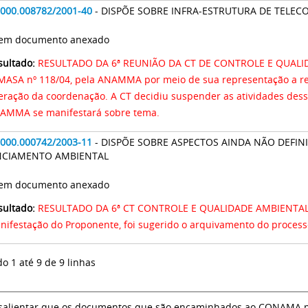
2000.008782/2001-40
- DISPÕE SOBRE INFRA-ESTRUTURA DE TEL
 Sem documento anexado
sultado:
RESULTADO DA 6ª REUNIÃO DA CT DE CONTROLE E QUALIDAD
MASA nº 118/04, pela ANAMMA por meio de sua representação a re
teração da coordenação. A CT decidiu suspender as atividades des
AMMA se manifestará sobre tema.
2000.000742/2003-11
- DISPÕE SOBRE ASPECTOS AINDA NÃO DEFI
NCIAMENTO AMBIENTAL
 Sem documento anexado
sultado:
RESULTADO DA 6ª CT CONTROLE E QUALIDADE AMBIENTAL: 
nifestação do Proponente, foi sugerido o arquivamento do proce
do 1 até 9 de 9 linhas
salientar que os documentos que são encaminhados ao CONAMA par