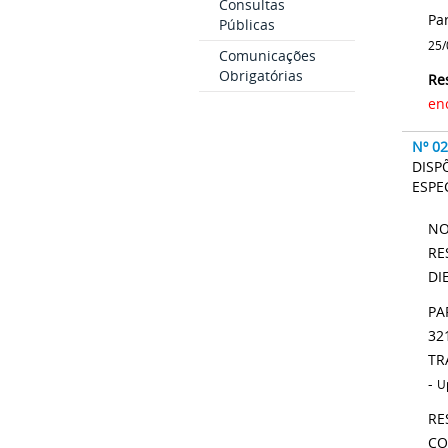
Consultas
Pa
Públicas
25/
Comunicações
Obrigatórias
Re
en
Nº 0
DISP
ESPE
NO
RE
DI
PA
32
TR
-
U
RE
CO