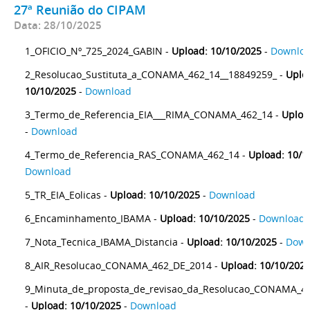
27ª Reunião do CIPAM
Data: 28/10/2025
1_OFICIO_Nº_725_2024_GABIN -
Upload: 10/10/2025
-
Downlo
2_Resolucao_Sustituta_a_CONAMA_462_14__18849259_ -
Uplo
10/10/2025
-
Download
3_Termo_de_Referencia_EIA___RIMA_CONAMA_462_14 -
Uploa
-
Download
4_Termo_de_Referencia_RAS_CONAMA_462_14 -
Upload: 10/1
Download
5_TR_EIA_Eolicas -
Upload: 10/10/2025
-
Download
6_Encaminhamento_IBAMA -
Upload: 10/10/2025
-
Download
7_Nota_Tecnica_IBAMA_Distancia -
Upload: 10/10/2025
-
Down
8_AIR_Resolucao_CONAMA_462_DE_2014 -
Upload: 10/10/202
9_Minuta_de_proposta_de_revisao_da_Resolucao_CONAMA_4
-
Upload: 10/10/2025
-
Download