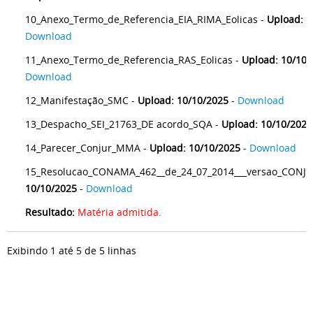
10_Anexo_Termo_de_Referencia_EIA_RIMA_Eolicas -
Upload: 1
Download
11_Anexo_Termo_de_Referencia_RAS_Eolicas -
Upload: 10/10/
Download
12_Manifestação_SMC -
Upload: 10/10/2025
-
Download
13_Despacho_SEI_21763_DE acordo_SQA -
Upload: 10/10/2025
14_Parecer_Conjur_MMA -
Upload: 10/10/2025
-
Download
15_Resolucao_CONAMA_462__de_24_07_2014___versao_CONJU
10/10/2025
-
Download
Resultado:
Matéria admitida.
Exibindo 1 até 5 de 5 linhas