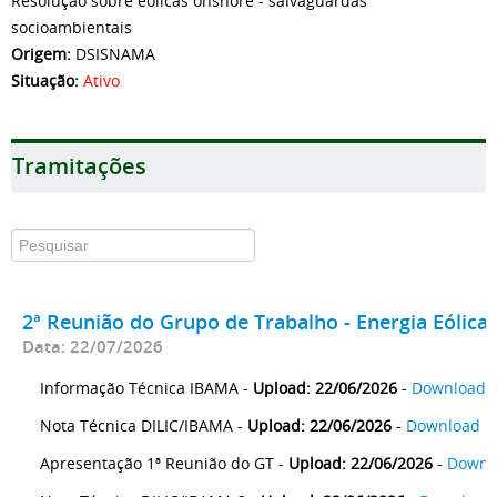
Resolução sobre eólicas onshore - salvaguardas
socioambientais
Origem:
DSISNAMA
Situação:
Ativo
Tramitações
2ª Reunião do Grupo de Trabalho - Energia Eólica
Data: 22/07/2026
Informação Técnica IBAMA -
Upload: 22/06/2026
-
Download
Nota Técnica DILIC/IBAMA -
Upload: 22/06/2026
-
Download
Apresentação 1ª Reunião do GT -
Upload: 22/06/2026
-
Downl