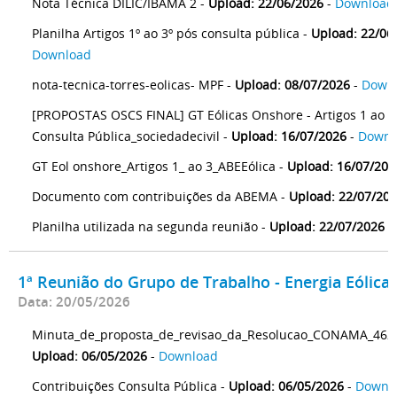
Nota Técnica DILIC/IBAMA 2 -
Upload: 22/06/2026
-
Download
Planilha Artigos 1º ao 3º pós consulta pública -
Upload: 22/06
Download
nota-tecnica-torres-eolicas- MPF -
Upload: 08/07/2026
-
Down
[PROPOSTAS OSCS FINAL] GT Eólicas Onshore - Artigos 1 ao 3 
Consulta Pública_sociedadecivil -
Upload: 16/07/2026
-
Downl
GT Eol onshore_Artigos 1_ ao 3_ABEEólica -
Upload: 16/07/202
Documento com contribuições da ABEMA -
Upload: 22/07/20
Planilha utilizada na segunda reunião -
Upload: 22/07/2026
-
1ª Reunião do Grupo de Trabalho - Energia Eólica
Data: 20/05/2026
Minuta_de_proposta_de_revisao_da_Resolucao_CONAMA_462_
Upload: 06/05/2026
-
Download
Contribuições Consulta Pública -
Upload: 06/05/2026
-
Downl