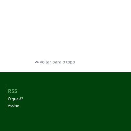
Voltar para o topo
RSS
O que é?
Assine