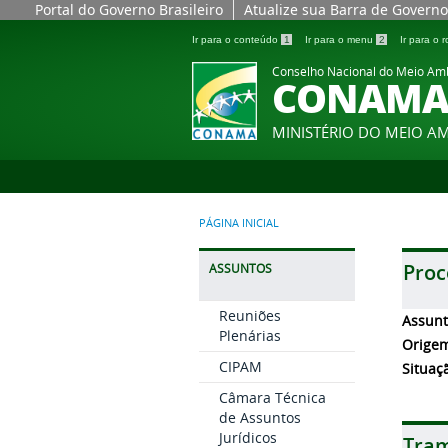
Portal do Governo Brasileiro
Atualize sua Barra de Governo
Ir para o conteúdo
1
Ir para o menu
2
Ir para o
Conselho Nacional do Meio Am
CONAM
MINISTÉRIO DO MEIO A
PÁGINA INICIAL
Proc
ASSUNTOS
Reuniões
Assun
Plenárias
Orige
CIPAM
Situaç
Câmara Técnica
de Assuntos
Jurídicos
Tram