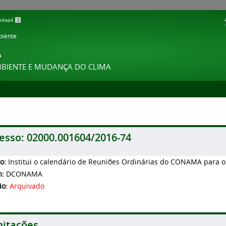
 rodapé
3
biente
A
MBIENTE E MUDANÇA DO CLIMA
esso:
02000.001604/2016-74
to:
Institui o calendário de Reuniões Ordinárias do CONAMA para o
m:
DCONAMA
ão:
Arquivado
itações