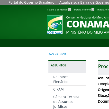
Portal do Governo Brasileiro
Atualize sua Barra de Governo
Ir para o conteúdo
1
Ir para o menu
2
Ir para o
Conselho Nacional do Meio Am
CONAM
MINISTÉRIO DO MEIO A
PÁGINA INICIAL
Proc
ASSUNTOS
Reuniões
Assun
Plenárias
Comple
CIPAM
Orige
Situaç
Câmara Técnica
Docum
de Assuntos
Jurídicos