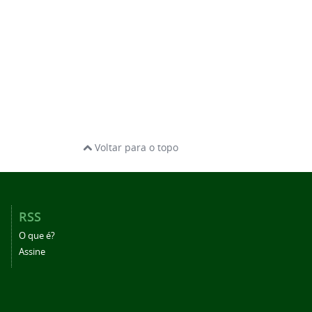
Voltar para o topo
RSS
O que é?
Assine