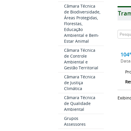
Câmara Técnica
de Biodiversidade,
Tram
Áreas Protegidas,
Florestas,
Educação
Ambiental e Bem-
Estar Animal
Câmara Técnica
104
de Controle
Data
Ambiental e
Gestão Territorial
Pr
Câmara Técnica
Re
de Justiça
Climática
Câmara Técnica
Exibin
de Qualidade
Ambiental
Grupos
Assessores