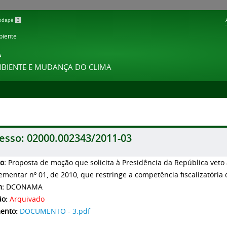
 rodapé
3
biente
A
MBIENTE E MUDANÇA DO CLIMA
esso:
02000.002343/2011-03
to:
Proposta de moção que solicita à Presidência da República veto a
mentar nº 01, de 2010, que restringe a competência fiscalizatória
m:
DCONAMA
ão:
Arquivado
ento:
DOCUMENTO - 3.pdf