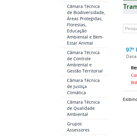
Tram
Câmara Técnica
de Biodiversidade,
Áreas Protegidas,
Florestas,
Educação
Ambiental e Bem-
Estar Animal
97ª 
Câmara Técnica
Data
de Controle
Ambiental e
Re
Gestão Territorial
Ca
Câmara Técnica
Bo
de Justiça
Climática
Exibin
Câmara Técnica
de Qualidade
Ambiental
Grupos
Assessores