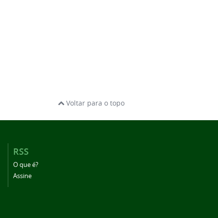
Voltar para o topo
RSS
O que é?
Assine