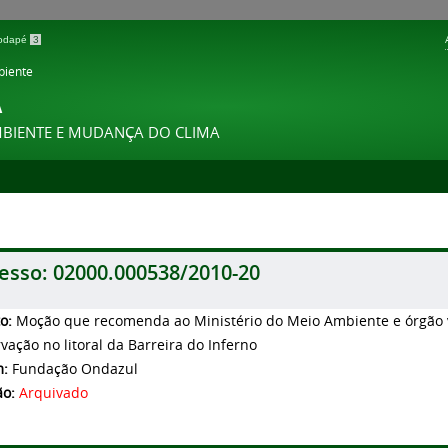
 rodapé
3
biente
A
MBIENTE E MUDANÇA DO CLIMA
esso:
02000.000538/2010-20
to:
Moção que recomenda ao Ministério do Meio Ambiente e órgão 
vação no litoral da Barreira do Inferno
m:
Fundação Ondazul
ão:
Arquivado