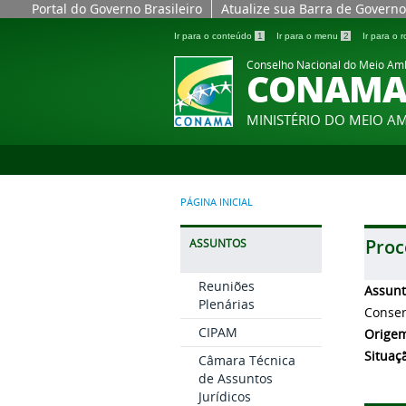
Portal do Governo Brasileiro
Atualize sua Barra de Governo
Ir para o conteúdo
1
Ir para o menu
2
Ir para o
Conselho Nacional do Meio Am
CONAM
MINISTÉRIO DO MEIO A
PÁGINA INICIAL
Proc
ASSUNTOS
Reuniões
Assun
Plenárias
Conser
CIPAM
Orige
Situaç
Câmara Técnica
de Assuntos
Jurídicos