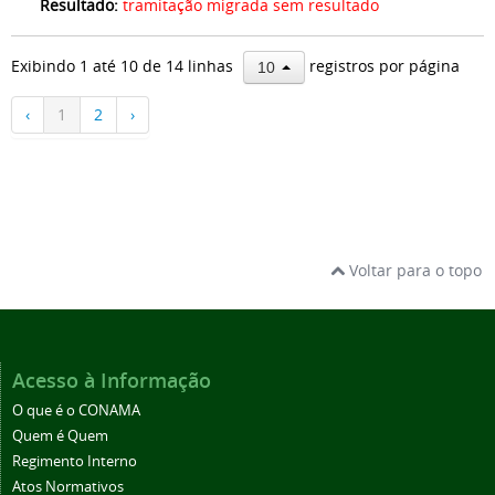
Resultado:
tramitação migrada sem resultado
Exibindo 1 até 10 de 14 linhas
registros por página
10
‹
1
2
›
Voltar para o topo
Acesso à Informação
O que é o CONAMA
Quem é Quem
Regimento Interno
Atos Normativos