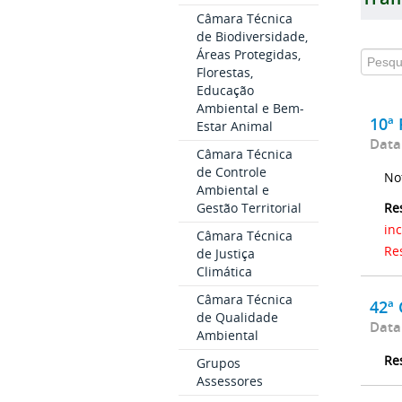
Câmara Técnica
de Biodiversidade,
Áreas Protegidas,
Florestas,
Educação
Ambiental e Bem-
10ª
Estar Animal
Data
Câmara Técnica
de Controle
No
Ambiental e
Re
Gestão Territorial
in
Câmara Técnica
Re
de Justiça
Climática
Câmara Técnica
42ª 
de Qualidade
Data
Ambiental
Re
Grupos
Assessores