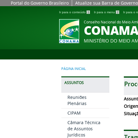
Portal do Governo Brasileiro
Atualize sua Barra de Governo
Ir para o conteúdo
1
Ir para o menu
2
Ir para o
Conselho Nacional do Meio Am
CONAM
MINISTÉRIO DO MEIO A
PÁGINA INICIAL
Proc
ASSUNTOS
Reuniões
Assun
Plenárias
Orige
CIPAM
Situaç
Câmara Técnica
de Assuntos
Jurídicos
Tram