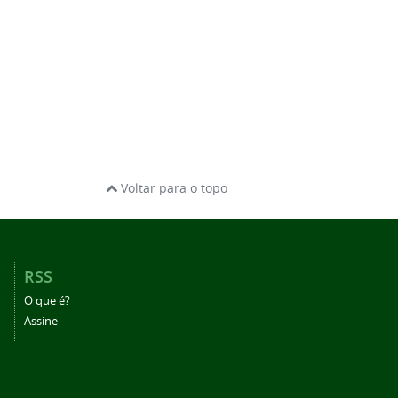
Voltar para o topo
RSS
O que é?
Assine