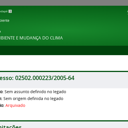
 rodapé
3
biente
A
MBIENTE E MUDANÇA DO CLIMA
esso:
02502.000223/2005-64
to:
Sem assunto definido no legado
m:
Sem origem definida no legado
ão:
Arquivado
itações