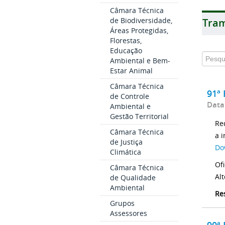
Câmara Técnica
de Biodiversidade,
Tram
Áreas Protegidas,
Florestas,
Educação
Ambiental e Bem-
Estar Animal
Câmara Técnica
91ª 
de Controle
Data
Ambiental e
Gestão Territorial
Re
Câmara Técnica
a 
de Justiça
Do
Climática
Of
Câmara Técnica
Al
de Qualidade
Ambiental
Re
Grupos
Assessores
90ª 