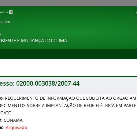
 rodapé
3
biente
A
MBIENTE E MUDANÇA DO CLIMA
esso:
02000.003038/2007-44
to:
REQUERIMENTO DE INFORMAÇÃO QUE SOLICITA AO ÓRGÃO AMB
RECIMENTOS SOBRE A IMPLANTAÇÃO DE REDE ELÉTRICA EM PARTE 
SO/GO
m:
CONAMA
ão:
Arquivado