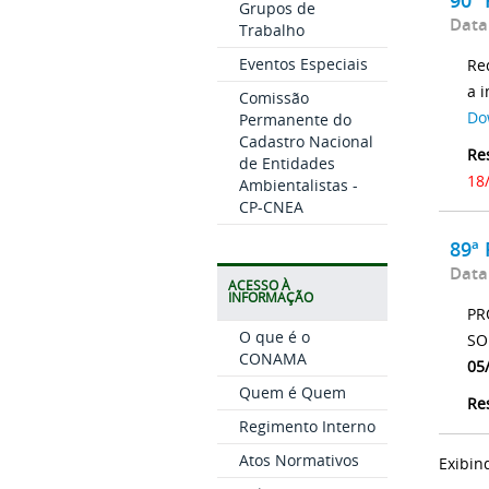
Grupos de
Data
Trabalho
Eventos Especiais
Re
a 
Comissão
Do
Permanente do
Cadastro Nacional
Re
de Entidades
18
Ambientalistas -
CP-CNEA
89ª 
Data
ACESSO À
INFORMAÇÃO
PR
O que é o
SO
CONAMA
05
Quem é Quem
Re
Regimento Interno
Atos Normativos
Exibin