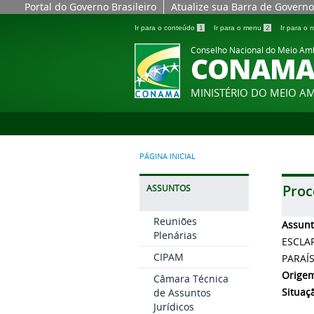
Portal do Governo Brasileiro
Atualize sua Barra de Governo
Ir para o conteúdo
1
Ir para o menu
2
Ir para o
Conselho Nacional do Meio Am
CONAM
MINISTÉRIO DO MEIO A
PÁGINA INICIAL
Proc
ASSUNTOS
Reuniões
Assun
Plenárias
ESCLA
CIPAM
PARAÍ
Orige
Câmara Técnica
Situaç
de Assuntos
Jurídicos