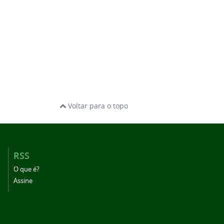
Voltar para o topo
RSS
O que é?
Assine