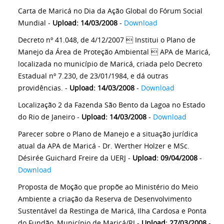
Carta de Maricá no Dia da Ação Global do Fórum Social
Mundial -
Upload: 14/03/2008
-
Download
Decreto nº 41.048, de 4/12/2007  Institui o Plano de
Manejo da Área de Proteção Ambiental  APA de Maricá,
localizada no município de Maricá, criada pelo Decreto
Estadual nº 7.230, de 23/01/1984, e dá outras
providências. -
Upload: 14/03/2008
-
Download
Localização 2 da Fazenda São Bento da Lagoa no Estado
do Rio de Janeiro -
Upload: 14/03/2008
-
Download
Parecer sobre o Plano de Manejo e a situação jurídica
atual da APA de Maricá - Dr. Werther Holzer e MSc.
Désirée Guichard Freire da UERJ -
Upload: 09/04/2008
-
Download
Proposta de Moção que propõe ao Ministério do Meio
Ambiente a criação da Reserva de Desenvolvimento
Sustentável da Restinga de Maricá, Ilha Cardosa e Ponta
do Fundão, Município de Maricá/RJ -
Upload: 27/03/2008
-