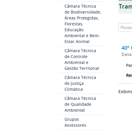
Tram
Câmara Técnica
de Biodiversidade,
Áreas Protegidas,
Florestas,
Educação
Ambiental e Bem-
Estar Animal
40ª 
Câmara Técnica
Data
de Controle
Ambiental e
Pa
Gestão Territorial
Re
Câmara Técnica
de Justiça
Climática
Exibin
Câmara Técnica
de Qualidade
Ambiental
Grupos
Assessores