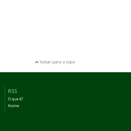
Voltar para o topo
RSS
O que é?
Assine