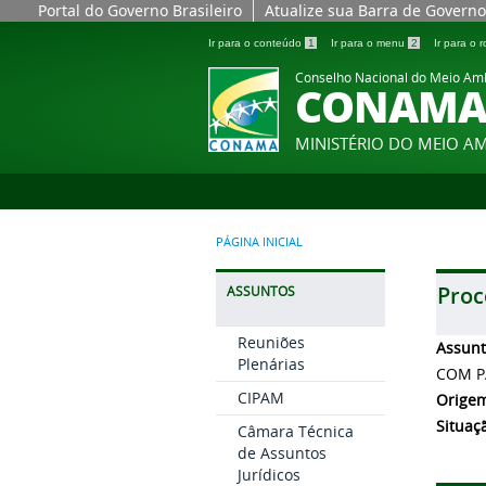
Portal do Governo Brasileiro
Atualize sua Barra de Governo
Ir para o conteúdo
1
Ir para o menu
2
Ir para o
Conselho Nacional do Meio Am
CONAM
MINISTÉRIO DO MEIO A
PÁGINA INICIAL
Proc
ASSUNTOS
Reuniões
Assun
Plenárias
COM P
CIPAM
Orige
Situaç
Câmara Técnica
de Assuntos
Jurídicos