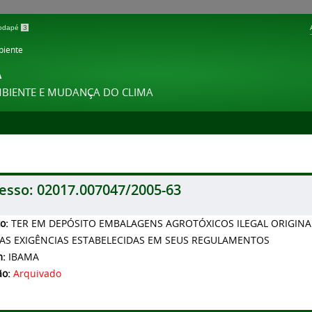
 rodapé
3
biente
A
MBIENTE E MUDANÇA DO CLIMA
esso:
02017.007047/2005-63
to:
TER EM DEPÓSITO EMBALAGENS AGROTÓXICOS ILEGAL ORIGIN
AS EXIGÊNCIAS ESTABELECIDAS EM SEUS REGULAMENTOS
m:
IBAMA
ão:
Arquivado