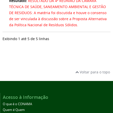
Resultado:
RESULTADO DA 4ª REUNIÃO DA CÂMARA
TÉCNICA DE SAÚDE, SANEAMENTO AMBIENTAL E GESTÃO
DE RESIDUOS: A matéria foi discutida e houve o consenso
de ser vinculada à discussão sobre a Proposta Alternativa
da Política Nacional de Resíduos Sólidos.
Exibindo 1 até 5 de 5 linhas
Voltar para o topo
Acesso à Informação
O que é o CONAMA
Quem é Quem