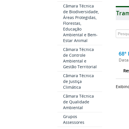
Câmara Técnica
de Biodiversidade,
Tram
Áreas Protegidas,
Florestas,
Educação
Ambiental e Bem-
Estar Animal
Câmara Técnica
68ª 
de Controle
Data
Ambiental e
Gestão Territorial
Re
Câmara Técnica
de Justiça
Exibin
Climática
Câmara Técnica
de Qualidade
Ambiental
Grupos
Assessores