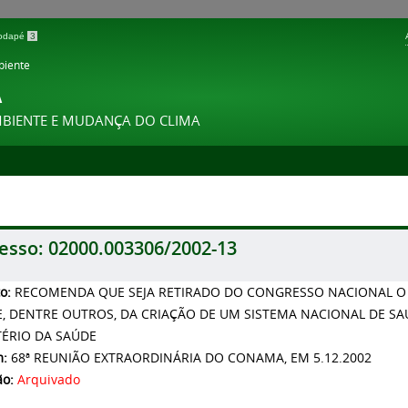
 rodapé
3
biente
A
MBIENTE E MUDANÇA DO CLIMA
esso:
02000.003306/2002-13
to:
RECOMENDA QUE SEJA RETIRADO DO CONGRESSO NACIONAL O PR
E, DENTRE OUTROS, DA CRIAÇÃO DE UM SISTEMA NACIONAL DE S
TÉRIO DA SAÚDE
m:
68ª REUNIÃO EXTRAORDINÁRIA DO CONAMA, EM 5.12.2002
ão:
Arquivado