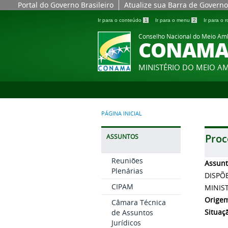
Portal do Governo Brasileiro
Atualize sua Barra de Governo
Ir para o conteúdo
1
Ir para o menu
2
Ir para o
Conselho Nacional do Meio Am
CONAM
MINISTÉRIO DO MEIO A
PÁGINA INICIAL
Proc
ASSUNTOS
Reuniões
Assun
Plenárias
DISPÕ
CIPAM
MINIS
Orige
Câmara Técnica
Situaç
de Assuntos
Jurídicos