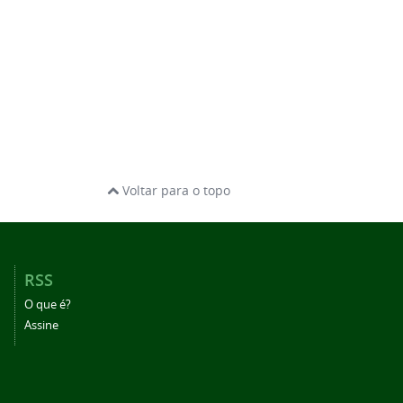
Voltar para o topo
RSS
O que é?
Assine