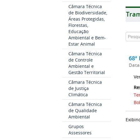
Câmara Técnica
de Biodiversidade,
Tram
Áreas Protegidas,
Florestas,
Educação
Ambiental e Bem-
Estar Animal
Câmara Técnica
68ª 
de Controle
Data
Ambiental e
Gestão Territorial
Ve
Câmara Técnica
Re
de Justiça
Climática
Te
Bo
Câmara Técnica
de Qualidade
Ambiental
Exibin
Grupos
Assessores