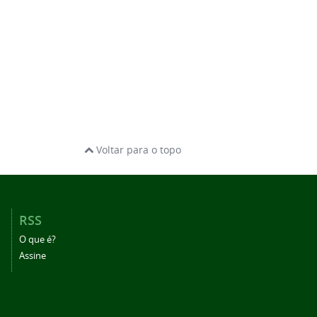
Voltar para o topo
RSS
O que é?
Assine