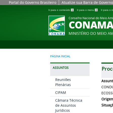
Portal do Governo Brasileiro
Atualize sua Barra de Governo
Ir para o conteúdo
1
Ir para o menu
2
Ir para o
Conselho Nacional do Meio Am
CONAM
MINISTÉRIO DO MEIO A
PÁGINA INICIAL
Proc
ASSUNTOS
Reuniões
Assun
Plenárias
CONDU
CIPAM
ECOSS
Orige
Câmara Técnica
Situaç
de Assuntos
Jurídicos