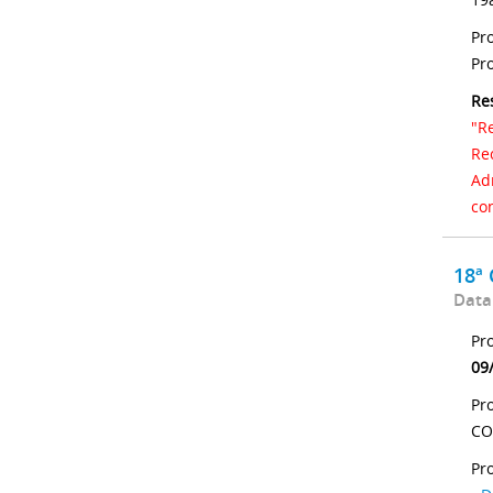
Pr
Pr
Re
"R
Re
Ad
co
18ª
Data
Pr
09
Pr
CO
Pr