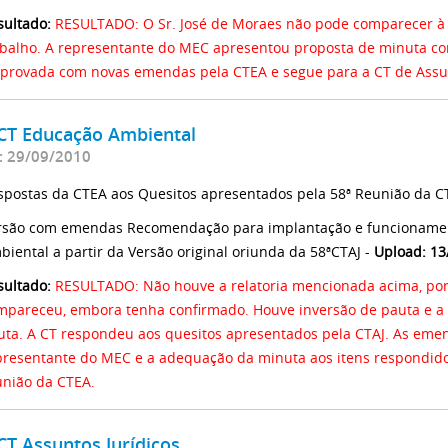
sultado:
RESULTADO: O Sr. José de Moraes não pode comparecer à R
abalho. A representante do MEC apresentou proposta de minuta co
aprovada com novas emendas pela CTEA e segue para a CT de Assun
 CT Educação Ambiental
: 29/09/2010
spostas da CTEA aos Quesitos apresentados pela 58ª Reunião da C
rsão com emendas Recomendação para implantação e funcionamen
biental a partir da Versão original oriunda da 58ªCTAJ -
Upload: 13
sultado:
RESULTADO: Não houve a relatoria mencionada acima, porq
mpareceu, embora tenha confirmado. Houve inversão de pauta e a 
uta. A CT respondeu aos quesitos apresentados pela CTAJ. As emen
presentante do MEC e a adequação da minuta aos itens respondido
união da CTEA.
CT Assuntos Jurídicos