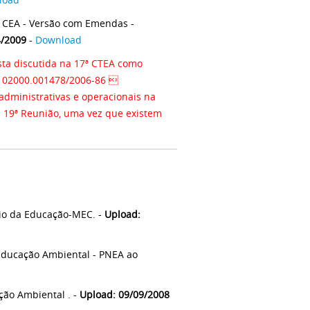
 CEA - Versão com Emendas -
4/2009
-
Download
sta discutida na 17ª CTEA como
nº 02000.001478/2006-86 
dministrativas e operacionais na
a 19ª Reunião, uma vez que existem
io da Educação-MEC. -
Upload:
Educação Ambiental - PNEA ao
ão Ambiental . -
Upload: 09/09/2008