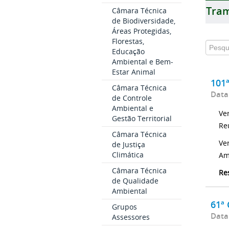
Tram
Câmara Técnica
de Biodiversidade,
Áreas Protegidas,
Florestas,
Educação
Ambiental e Bem-
Estar Animal
101
Câmara Técnica
Data
de Controle
Ambiental e
Ve
Gestão Territorial
Re
Câmara Técnica
Ve
de Justiça
Climática
Am
Câmara Técnica
Re
de Qualidade
Ambiental
61ª
Grupos
Data
Assessores