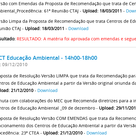
rsão com Emendas da Proposta de Recomendação que trata de Cen
biental_Procedência: 61ª Reunião CTAJ -
Upload: 18/03/2011
-
Dow
rsão Limpa da Proposta de Recomendação que trata Centros de Ed
união CTAJ -
Upload: 18/03/2011
-
Download
sultado:
RESULTADO: A matéria foi aprovada com emendas e segue 
 CT Educação Ambiental - 14h00-18h00
: 09/12/2010
oposta de Resolução Versão LIMPA que trata da Recomendação par
ntros de Educação Ambiental a partir da Versão original oriunda da
load: 21/12/2010
-
Download
nuta com colaborações do MEC que Recomenda diretrizes para a i
ntros de Educação Ambiental _09 de dezembro -
Upload: 29/11/20
oposta de Resolução Versão COM EMENDAS que trata da Recomend
ncionamento dos Centros de Educação Ambiental a partir da Versão 
ocedência: 23ª CTEA -
Upload: 21/12/2010
-
Download