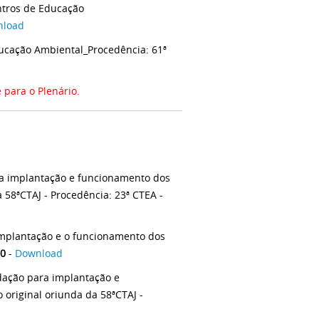
tros de Educação
nload
ucação Ambiental_Procedência: 61ª
para o Plenário.
a implantação e funcionamento dos
 58ªCTAJ - Procedência: 23ª CTEA -
mplantação e o funcionamento dos
10
-
Download
ação para implantação e
original oriunda da 58ªCTAJ -