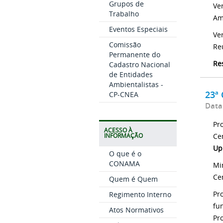
Grupos de
Ve
Trabalho
Am
Eventos Especiais
Ve
Comissão
Re
Permanente do
Re
Cadastro Nacional
de Entidades
Ambientalistas -
23ª
CP-CNEA
Data
Pr
ACESSO À
Ce
INFORMAÇÃO
Up
O que é o
CONAMA
Mi
Ce
Quem é Quem
Pr
Regimento Interno
fu
Atos Normativos
Pr