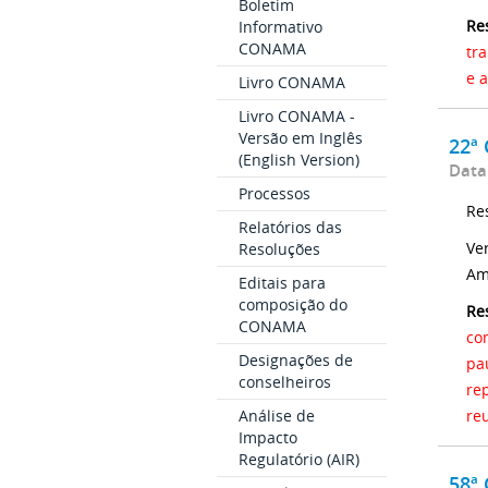
Boletim
Re
Informativo
CONAMA
tr
e 
Livro CONAMA
Livro CONAMA -
Versão em Inglês
22ª
(English Version)
Data
Processos
Re
Relatórios das
Ve
Resoluções
Am
Editais para
composição do
Re
CONAMA
co
Designações de
pa
conselheiros
re
re
Análise de
Impacto
Regulatório (AIR)
58ª 