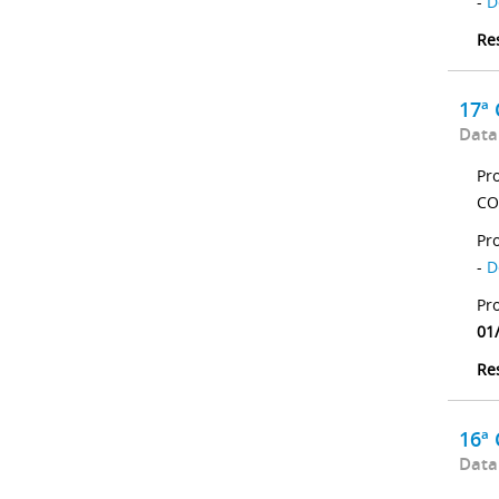
-
D
Re
17ª
Data
Pr
CO
Pr
-
D
Pr
01
Re
16ª
Data