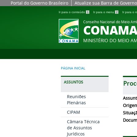
Portal do Governo Brasileiro
Atualize sua Barra de Governo
Ir para o conteúdo
1
Ir para o menu
2
Ir para o
Conselho Nacional do Meio Am
CONAM
MINISTÉRIO DO MEIO A
PÁGINA INICIAL
Proc
ASSUNTOS
Reuniões
Assun
Plenárias
Orige
CIPAM
Situaç
Docum
Câmara Técnica
de Assuntos
Jurídicos