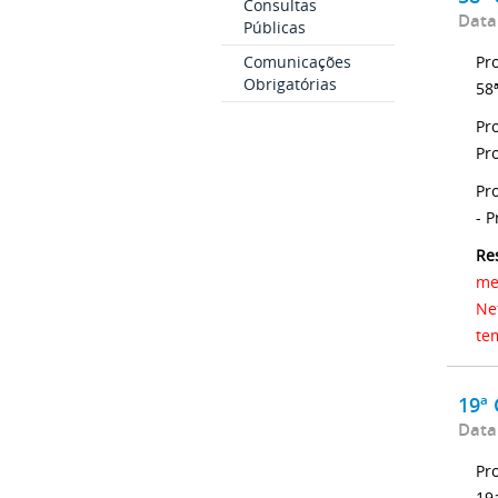
Consultas
Data
Públicas
Pr
Comunicações
Obrigatórias
58ª
Pr
Pr
Pr
- P
Re
me
Ne
te
19ª
Data
Pr
19