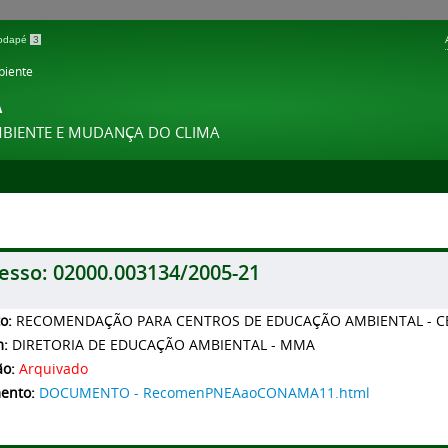
 rodapé
3
biente
A
MBIENTE E MUDANÇA DO CLIMA
esso:
02000.003134/2005-21
to:
RECOMENDAÇÃO PARA CENTROS DE EDUCAÇÃO AMBIENTAL - C
m:
DIRETORIA DE EDUCAÇÃO AMBIENTAL - MMA
ão:
Arquivado
ento:
DOCUMENTO - RecomenPNEAaoCONAMA11.html