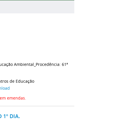
ucação Ambiental_Procedência: 61ª
tros de Educação
nload
sem emendas.
 1º DIA.